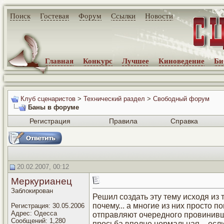
Поиск
Гостевая
Форум
Ссылки
Новости
Главная
Конкурс
Лучшее
Киноведение
Би
Клуб сценаристов
>
Технический раздел
>
Свободный форум
Баны в форуме
Регистрация
Правила
Справка
20.02.2007, 00:12
Меркурианец
Заблокирован
Решил создать эту тему исходя из 
почему... а многие из них просто п
Регистрация: 30.05.2006
Адрес: Одесса
отправляют очередного провинившег
Сообщений: 1,280
просьба вполне нормальная – если