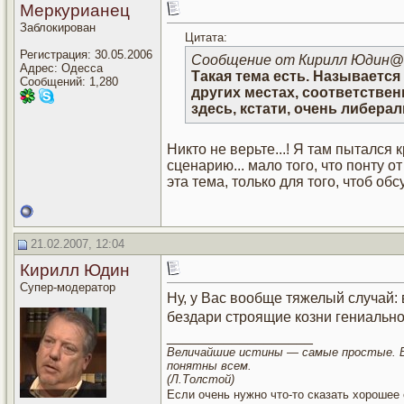
Меркурианец
Заблокирован
Цитата:
Регистрация: 30.05.2006
Сообщение от Кирилл Юдин
@2
Адрес: Одесса
Такая тема есть. Называется
Сообщений: 1,280
других местах, соответствен
здесь, кстати, очень либера
Никто не верьте...! Я там пытался
сценарию... мало того, что понту от
эта тема, только для того, чтоб об
21.02.2007, 12:04
Кирилл Юдин
Супер-модератор
Ну, у Вас вообще тяжелый случай: 
бездари строящие козни гениальн
__________________
Величайшие истины — самые простые.
понятны всем.
(Л.Толстой)
Если очень нужно что-то сказать хорошее 