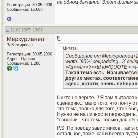
на одном дыхании. Этот фильм з
Регистрация: 30.05.2006
Сообщений: 16,698
21.02.2007, 13:09
Меркурианец
Заблокирован
Цитата:
Регистрация: 30.05.2006
Сообщение от Меркурианец+21.02.
Адрес: Одесса
width='95%' cellpadding='3' cell
Сообщений: 1,280
</td></tr><tr><td id='QUOTE'> 
Такая тема есть. Называется
других местах, соответствен
здесь, кстати, очень либера
Никто не верьте...! Я там пытался
сценарию... мало того, что понту от
эта тема, только для того, чтоб обсу
Нужно не на личности переходить, а
"сволочи", что тема только для о
P.S. По поводу завистников, так эт
остальное, тоже, как и всегда пу