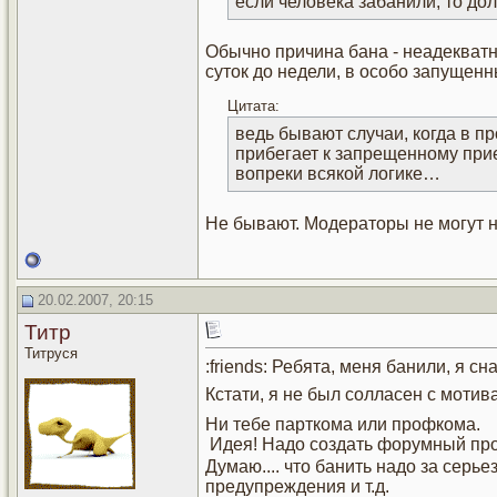
если человека забанили, то до
Обычно причина бана - неадекватн
суток до недели, в особо запущенн
Цитата:
ведь бывают случаи, когда в п
прибегает к запрещенному прие
вопреки всякой логике…
Не бывают. Модераторы не могут н
20.02.2007, 20:15
Титр
Титруся
:friends: Ребята, меня банили, я сн
Кстати, я не был солласен с мотива
Ни тебе парткома или профкома.
Идея! Надо создать форумный пр
Думаю.... что банить надо за серь
предупреждения и т.д.