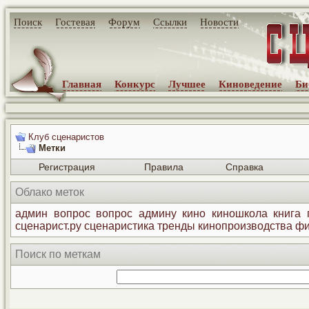
Поиск
Гостевая
Форум
Ссылки
Новости
Главная
Конкурс
Лучшее
Киноведение
Би
Клуб сценаристов
Метки
Регистрация
Правила
Справка
Облако меток
админ
вопрос
вопрос админу
кино
киношкола
книга
сценарист.ру
сценаристика
тренды кинопроизводства
фи
Поиск по меткам