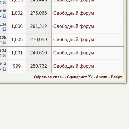
о
9:38
1,002
275,066
Свободный форум
о
1:34
1,006
291,312
Свободный форум
о
0:25
1,005
270,059
Свободный форум
о
9:34
1,001
240,610
Свободный форум
о
4:14
999
250,732
Свободный форум
о
Обратная связь
-
Сценарист.РУ
-
Архив
-
Вверх