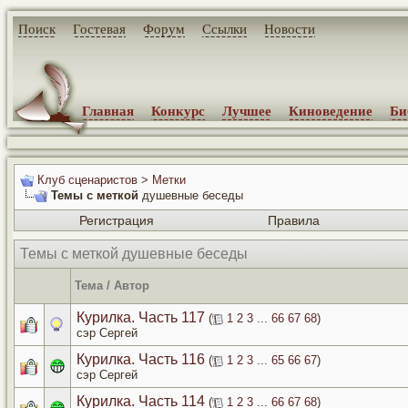
Поиск
Гостевая
Форум
Ссылки
Новости
Главная
Конкурс
Лучшее
Киноведение
Би
Клуб сценаристов
>
Метки
Темы с меткой
душевные беседы
Регистрация
Правила
Темы с меткой
душевные беседы
Тема / Автор
Курилка. Часть 117
(
1
2
3
...
66
67
68
)
сэр Сергей
Курилка. Часть 116
(
1
2
3
...
65
66
67
)
сэр Сергей
Курилка. Часть 114
(
1
2
3
...
66
67
68
)