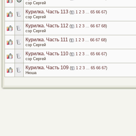
сэр Сергей
Курилка. Часть 113
(
1
2
3
...
65
66
67
)
сэр Сергей
Курилка. Часть 112
(
1
2
3
...
66
67
68
)
сэр Сергей
Курилка. Часть 111
(
1
2
3
...
66
67
68
)
сэр Сергей
Курилка. Часть 110
(
1
2
3
...
65
66
67
)
сэр Сергей
Курилка. Часть 109
(
1
2
3
...
65
66
67
)
Нюша