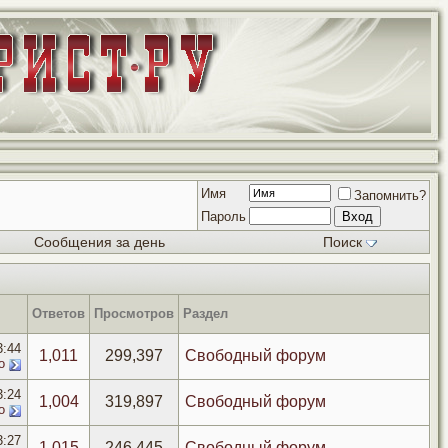
Имя
Запомнить?
Пароль
Сообщения за день
Поиск
Ответов
Просмотров
Раздел
3:44
1,011
299,397
Свободный форум
о
3:24
1,004
319,897
Свободный форум
о
3:27
1,015
246,445
Свободный форум