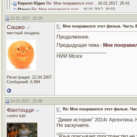
Кирилл Юдин
Re: Мне понравился этот...
16.01.2017,
20:41
Манна
Re: Мне понравился этот...
16.01.2017,
20:50
Увамоск
Re: Мне понравился этот...
17.01.2017,
02:51
12.01.2017, 20:19
Михаил Бадмаев
Re: Мне понравился этот...
18.01.2017,
01:
Сашко
Мне понравился этот фильм. Часть 
Манна
Re: Мне понравился этот...
18.01.2017,
02:20
местный злыдень
Вячеслав Киреев
Re: Мне понравился этот...
18.01.2017,
07:07
Продолжение.
А Кобицкий
Re: Мне понравился этот...
18.01.2017,
07:53
Предыдущая тема -
Мне понравил
Элина
Re: Мне понравился этот...
18.01.2017,
11:00
__________________
Манна
Re: Мне понравился этот...
18.01.2017,
15:33
НИИ Мозги
Мухомор
Re: Мне понравился этот...
18.01.2017,
15:51
Элина
Re: Мне понравился этот...
18.01.2017,
15:56
Манна
Re: Мне понравился этот...
18.01.2017,
16:57
Элина
Re: Мне понравился этот...
18.01.2017,
20:33
Регистрация: 22.04.2007
Сообщений: 6,994
Демон из рая
Re: Мне понравился этот...
18.01.2017,
20:08
Фрост Уиллоу
Re: Мне понравился этот...
18.01.2017,
21:41
Перекапыватель
Re: Мне понравился этот...
18.01.2017,
20:15
14.01.2017, 23:48
Манна
Re: Мне понравился этот...
18.01.2017,
22:00
Манна
Re: Мне понравился этот...
18.01.2017,
22:04
Фантоцци
Re: Мне понравился этот фильм. Час
Манна
Re: Мне понравился этот...
18.01.2017,
22:43
contro tutti
"Дикие истории" 2014г Аргентина.
Перекапыватель
Re: Мне понравился этот...
19.01.2017,
00:39
Не заскучаете.
Манна
Re: Мне понравился этот...
19.01.2017,
10:53
__________________
Элина
Re: Мне понравился этот...
19.01.2017,
11:26
"Язык описывает пространство не т