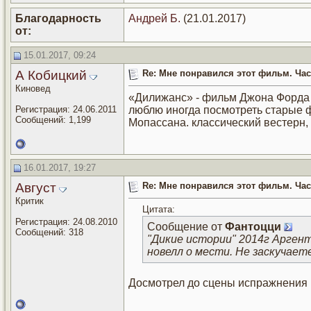
Эйнштейн
Re: Мне понравился этот...
02.02.2017,
11:54
Благодарность
Андрей Б.
(21.01.2017)
Кирилл Юдин
Re: Мне понравился этот...
02.02.2017,
12:11
от:
сэр Сергей
Re: Мне понравился этот...
02.02.2017,
14:27
гек финн
Re: Мне понравился этот...
04.02.2017,
21:58
15.01.2017, 09:24
А Кобицкий
Re: Мне понравился этот...
05.02.2017,
14:21
А Кобицкий
Re: Мне понравился этот фильм. Час
А Кобицкий
Re: Мне понравился этот...
05.02.2017,
14:57
Киновед
Ого
Re: Мне понравился этот...
05.02.2017,
15:03
«Дилижанс» - фильм Джона Форда 
Михаил Бадмаев
Re: Мне понравился этот...
05.02.2017,
15
люблю иногда посмотреть старые ф
Регистрация: 24.06.2011
Сообщений: 1,199
А Кобицкий
Re: Мне понравился этот...
05.02.2017,
15:53
Мопассана. классический вестерн, 
Инь-Янь
Re: Мне понравился этот...
06.02.2017,
11:51
А Кобицкий
Re: Мне понравился этот...
06.02.2017,
14:04
Сашко
Re: Мне понравился этот...
10.02.2017,
19:41
16.01.2017, 19:27
гек финн
Re: Мне понравился этот...
12.02.2017,
01:28
Август
Re: Мне понравился этот фильм. Час
сэр Сергей
Re: Мне понравился этот...
13.02.2017,
13:25
Критик
Михаил Бадмаев
Re: Мне понравился этот...
13.02.2017,
16
Цитата:
Михаил Бадмаев
Re: Мне понравился этот...
13.02.2017,
16
Регистрация: 24.08.2010
Сообщение от
Фантоцци
Сообщений: 318
Михаил Бадмаев
Re: Мне понравился этот...
13.02.2017,
16
"Дикие истории" 2014г Арген
сэр Сергей
Re: Мне понравился этот...
13.02.2017,
16:57
новелл о мести. Не заскучает
сэр Сергей
Re: Мне понравился этот...
13.02.2017,
17:03
Инь-Янь
Re: Мне понравился этот...
13.02.2017,
17:52
Досмотрел до сцены испражнения на
Мухомор
Re: Мне понравился этот...
13.02.2017,
17:19
сэр Сергей
Re: Мне понравился этот...
13.02.2017,
17:52