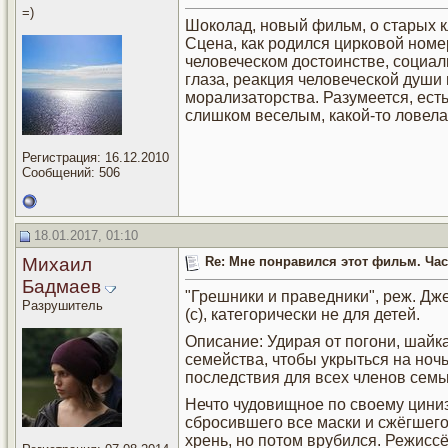
Ого
Re: Мне понравился этот...
03.03.2017,
21:48
=)
Шоколад, новый фильм, о старых кл
гек финн
Re: Мне понравился этот...
03.03.2017,
22:07
Сцена, как родился цирковой номер
Ого
Re: Мне понравился этот...
05.03.2017,
11:02
человеческом достоинстве, социал
А Кобицкий
Re: Мне понравился этот...
03.03.2017,
19:16
глаза, реакция человеческой души н
Кирилл Юдин
Re: Мне понравился этот...
03.03.2017,
21:39
морализаторства. Разумеется, есть
Элина
Re: Мне понравился этот...
03.03.2017,
21:50
слишком веселым, какой-то ловелас
А Кобицкий
Re: Мне понравился этот...
03.03.2017,
22:05
А Кобицкий
Re: Мне понравился этот...
03.03.2017,
22:24
Регистрация: 16.12.2010
гек финн
Re: Мне понравился этот...
03.03.2017,
22:30
Сообщений: 506
А Кобицкий
Re: Мне понравился этот...
04.03.2017,
08:09
Элина
Re: Мне понравился этот...
04.03.2017,
11:19
А Кобицкий
Re: Мне понравился этот...
04.03.2017,
11:45
18.01.2017, 01:10
Кирилл Юдин
Re: Мне понравился этот...
04.03.2017,
13:05
Михаил
Re: Мне понравился этот фильм. Час
Ого
Re: Мне понравился этот...
05.03.2017,
11:01
Бадмаев
Кирилл Юдин
Re: Мне понравился этот...
04.03.2017,
13:10
"Грешники и праведники", реж. Дж
Разрушитель
Демон из рая
Re: Мне понравился этот...
05.03.2017,
10:56
(с), категорически не для детей.
Манна
Re: Мне понравился этот...
05.03.2017,
12:19
Описание: Удирая от погони, шайк
Манна
Re: Мне понравился этот...
05.03.2017,
12:23
семейства, чтобы укрыться на ноч
Манна
Re: Мне понравился этот...
05.03.2017,
12:31
последствия для всех членов семьи
А Кобицкий
Re: Мне понравился этот...
05.03.2017,
16:40
Нечто чудовищное по своему цинизм
гек финн
Re: Мне понравился этот...
05.03.2017,
23:32
сбросившего все маски и сжёгшего 
Эйнштейн
Re: Мне понравился этот...
06.03.2017,
00:28
хрень, но потом врубился. Режиссё