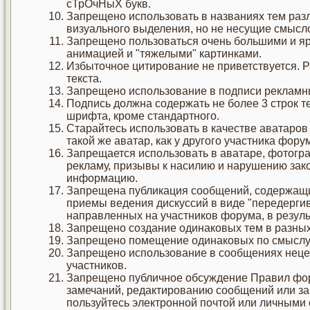
сТрОчНыХ букв.
Запрещено использовать в названиях тем раз
визуального выделения, но не несущие смысло
Запрещено пользоваться очень большими и я
анимацией и "тяжелыми" картинками.
Избыточное цитирование не приветствуется. 
текста.
Запрещено использование в подписи рекламн
Подпись должна содержать не более 3 строк т
шрифта, кроме стандартного.
Старайтесь использовать в качестве аватаро
такой же аватар, как у другого участника фору
Запрещается использовать в аватаре, фотогр
рекламу, призывы к насилию и нарушению зак
информацию.
Запрещена публикация сообщений, содержащи
приемы ведения дискуссий в виде "передерги
направленных на участников форума, в резул
Запрещено создание одинаковых тем в разных
Запрещено помещение одинаковых по смыслу
Запрещено использование в сообщениях нецен
участников.
Запрещено публичное обсуждение Правил фор
замечаний, редактированию сообщений или за
пользуйтесь электронной почтой или личными