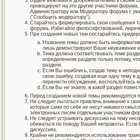
Будьте вежливы и доброжелательны к своим с
провоцируют на это другие участники форума,
Администратору или Модератору форума с ук
("Сообщить модератору").
Старайтесь формулировать свои сообщения та
форума. Избегайте философствований, лиричес
При создании новых тем постарайтесь придер
Название темы должно быть информативн
лишь демонстрируют Ваше неуважение к
Тема должна соответствовать теме разде
определенном разделе только потому, чт
разделе.
Если Вы ошиблись, создав тему в неподх
свою ошибку, создавая еще одну тему в д
перенести обсуждение, воспользуйтесь 
Если Вы не знаете, в какой раздел помест
Перед созданием новой темы рекомендуется п
Не следует пытаться привлечь внимание к св
которые сами по себе не несут никакого смыс
электронных писем отдельным участникам фору
Не следует устраивать дискуссию на тему нес
обижаться по поводу Вашей неправоты. Если В
дискуссиях.
Крайне не рекомендуется использование транс