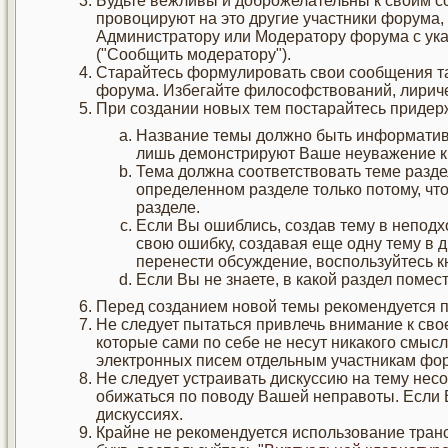
Будьте вежливы и доброжелательны к своим с
провоцируют на это другие участники форума,
Администратору или Модератору форума с ук
("Сообщить модератору").
Старайтесь формулировать свои сообщения та
форума. Избегайте философствований, лиричес
При создании новых тем постарайтесь придер
Название темы должно быть информативн
лишь демонстрируют Ваше неуважение к
Тема должна соответствовать теме разде
определенном разделе только потому, чт
разделе.
Если Вы ошиблись, создав тему в неподх
свою ошибку, создавая еще одну тему в д
перенести обсуждение, воспользуйтесь 
Если Вы не знаете, в какой раздел помест
Перед созданием новой темы рекомендуется п
Не следует пытаться привлечь внимание к св
которые сами по себе не несут никакого смыс
электронных писем отдельным участникам фору
Не следует устраивать дискуссию на тему нес
обижаться по поводу Вашей неправоты. Если В
дискуссиях.
Крайне не рекомендуется использование транс