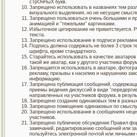
сТрОчНыХ букв.
Запрещено использовать в названиях тем раз
визуального выделения, но не несущие смысло
Запрещено пользоваться очень большими и я
анимацией и "тяжелыми" картинками.
Избыточное цитирование не приветствуется. 
текста.
Запрещено использование в подписи рекламн
Подпись должна содержать не более 3 строк т
шрифта, кроме стандартного.
Старайтесь использовать в качестве аватаро
такой же аватар, как у другого участника фору
Запрещается использовать в аватаре, фотогр
рекламу, призывы к насилию и нарушению зак
информацию.
Запрещена публикация сообщений, содержащи
приемы ведения дискуссий в виде "передерги
направленных на участников форума, в резул
Запрещено создание одинаковых тем в разных
Запрещено помещение одинаковых по смыслу
Запрещено использование в сообщениях нецен
участников.
Запрещено публичное обсуждение Правил фор
замечаний, редактированию сообщений или за
пользуйтесь электронной почтой или личными