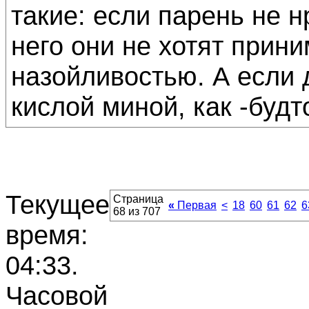
такие: если парень не 
него они не хотят прини
назойливостью. А если 
кислой миной, как -буд
Текущее
Страница
«
Первая
<
18
60
61
62
6
68 из 707
время:
04:33
.
Часовой