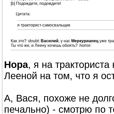
[b] Подождите, подождите!
Цитата:
я тракторист-самосвальщик
Как это? :doubt:
Василий
, у нас
Меркурианец
уже тра
Ты что же, и Леену хочешь обоять? :horror:
Нора
, я на тракториста
Лееной на том, что я ос
А, Вася, похоже не долг
печально) - смотрю по 