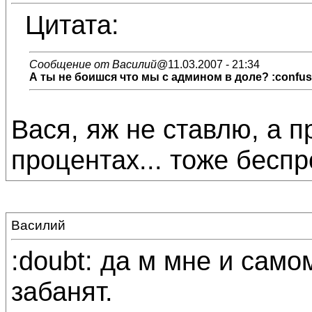
Цитата:
Сообщение от Василий
@11.03.2007 - 21:34
А ты не боишся что мы с админом в доле? :confus
Вася, яж не ставлю, а 
процентах... тоже бесп
Василий
:doubt: да м мне и само
забанят.