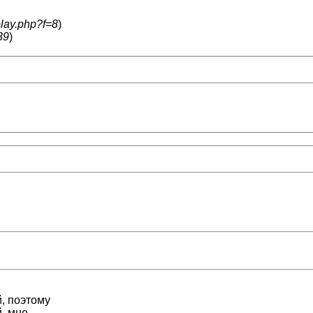
play.php?f=8
)
39
)
, поэтому
, мне -