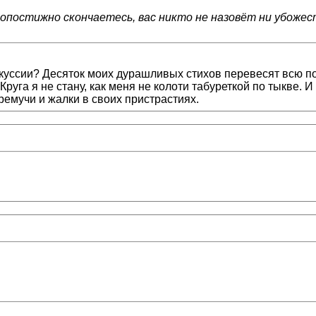
опостижно скончаетесь, вас никто не назовёт ни убожес
искуссии? Десяток моих дурашливых стихов перевесят всю п
руга я не стану, как меня не колоти табуреткой по тыкве. 
ремучи и жалки в своих пристрастиях.