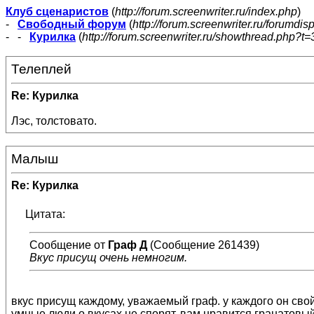
Клуб сценаристов
(
http://forum.screenwriter.ru/index.php
)
-
Свободный форум
(
http://forum.screenwriter.ru/forumdis
- -
Курилка
(
http://forum.screenwriter.ru/showthread.php?t=
Телеплей
Re: Курилка
Лэс, толстовато.
Малыш
Re: Курилка
Цитата:
Сообщение от
Граф Д
(Сообщение 261439)
Вкус присущ очень немногим.
вкус присущ каждому, уважаемый граф. у каждого он свой
умные люди о вкусах не спорят. вам нравится гранатовый