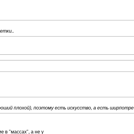
етки..
роший плохой), поэтому есть искусство, а есть ширпотре
е в "массах", а не у