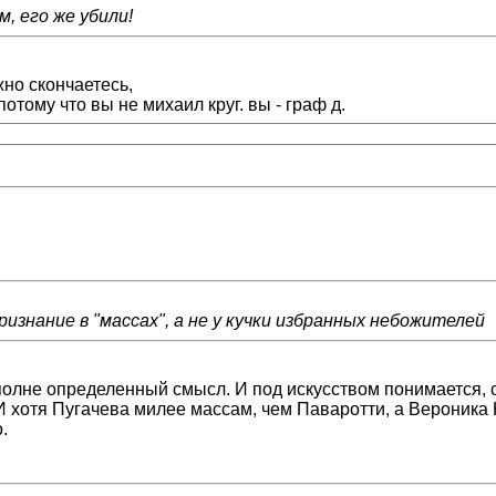
, его же убили!
жно скончаетесь,
отому что вы не михаил круг. вы - граф д.
признание в "массах", а не у кучки избранных небожителей
ь вполне определенный смысл. И под искусством понимаетс
 И хотя Пугачева милее массам, чем Паваротти, а Вероника 
.