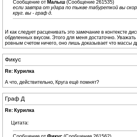
Сообщение от
Малыш
(Сообщение 261535)
если завтра от удара по тыкве табуреткой вы скор
круг. вы - граф д.
И как следует расценивать это замечание в контексте д
обделенных вкусом. Этого для меня достаточно. Уважать К
ровным счетом ничего, оно лишь доказывает что массы д
Фикус
Re: Курилка
А что, действительно, Круга ещё помнят?
Граф Д
Re: Курилка
Цитата:
Сообщение от
Фикус
(Сообщение 261562)