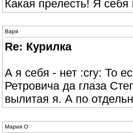
Какая прелесть! Я себя
Варя
Re: Курилка
А я себя - нет :cry: То 
Ретровича да глаза Степ
вылитая я. А по отдельн
Мария О