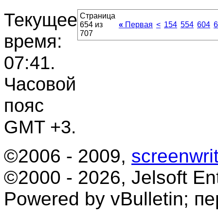
Текущее
Страница
654 из
«
Первая
<
154
554
604
6
707
время:
07:41
.
Часовой
пояс
GMT +3.
©2006 - 2009,
screenwrit
©2000 - 2026, Jelsoft Ent
Powered by vBulletin; п