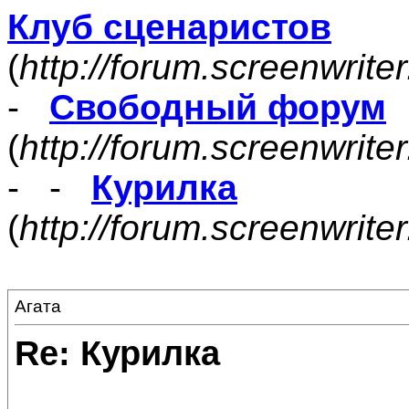
Клуб сценаристов
(
http://forum.screenwrite
-
Свободный форум
(
http://forum.screenwrite
- -
Курилка
(
http://forum.screenwrit
Агата
Re: Курилка