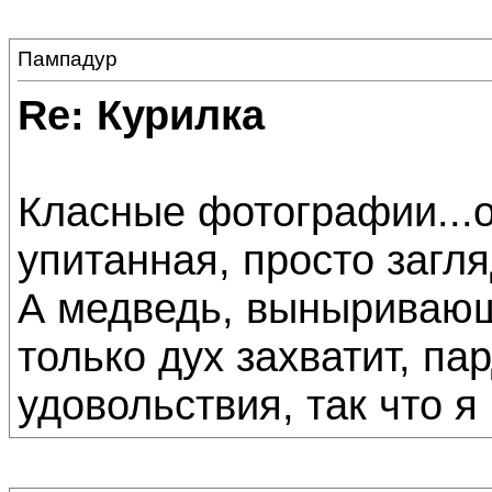
Пампадур
Re: Курилка
Класные фотографии...о
упитанная, просто загля
А медведь, выныривающи
только дух захватит, па
удовольствия, так что 