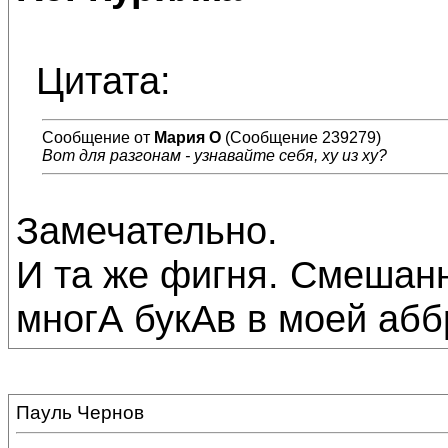
Цитата:
Сообщение от
Мария О
(Сообщение 239279)
Вот для разгонам - узнавайте себя, ху из ху?
Замечательно.
И та же фигня. Смешанн
многА букАв в моей абб
Пауль Чернов