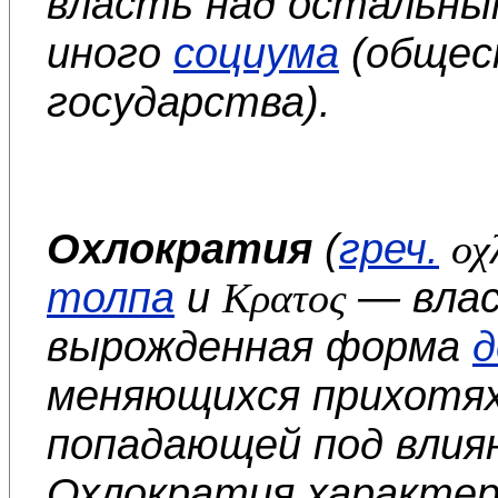
власть над остальны
иного
социума
(общес
государства).
Охлократия
(
греч.
οχ
толпа
и
— вла
Κρατος
вырожденная форма
д
меняющихся прихотях
попадающей под влия
Охлократия характер