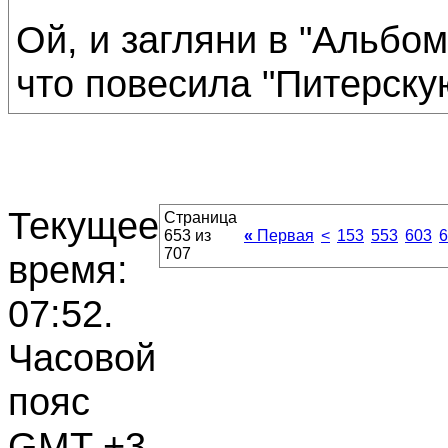
Ой, и загляни в "Альбом
что повесила "Питерску
Текущее
Страница
653 из
«
Первая
<
153
553
603
6
707
время:
07:52
.
Часовой
пояс
GMT +3.