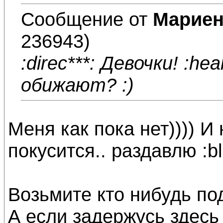
Сообщение от
Мариен
236943)
:direc***: Девочки! :he
обижают? :)
Меня как пока нет)))) И
покусится.. раздавлю :bl
Возьмите кто нибудь по
А если задержусь здесь 