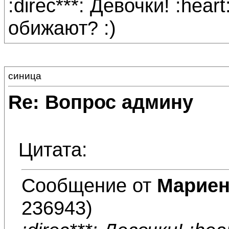
:direc***: Девочки! :hear
обижают? :)
синица
Re: Вопрос админу
Цитата:
Сообщение от
Мариен
236943)