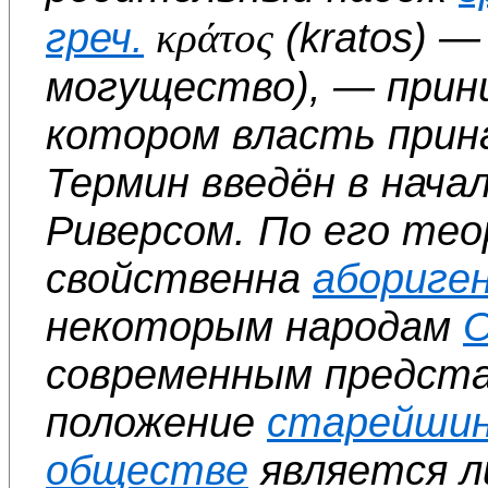
греч.
κράτος
(kratos) 
могущество
), — прин
котором власть при
Термин введён в нача
Риверсом. По его те
свойственна
абориге
некоторым народам
О
современным предста
положение
старейши
обществе
является л