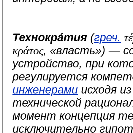
Технокра́тия
(
греч.
τ
, «власть») — 
κράτος
устройство, при кот
регулируется компе
инженерами
исходя из
технической рациона
момент концепция те
исключительно гипот