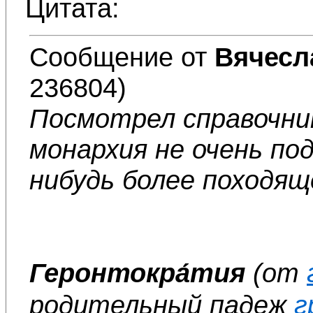
Цитата:
Сообщение от
Вячесл
236804)
Посмотрел справочни
монархия не очень по
нибудь более походящ
Геронтокра́тия
(от
родительный падеж
г