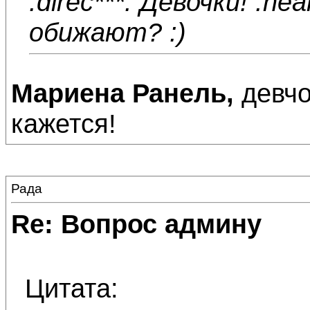
:direc***: Девочки! :he
обижают? :)
Мариена Ранель,
девчо
кажется!
Рада
Re: Вопрос админу
Цитата: