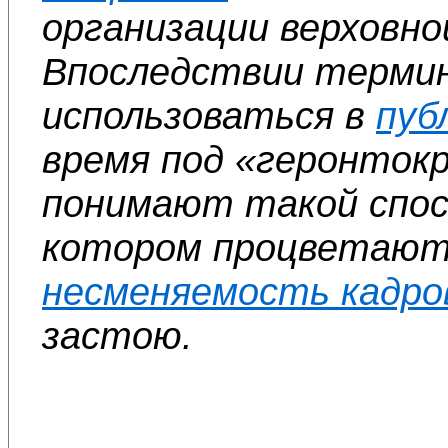
организации верховно
Впоследствии терми
использоваться в
пуб
время под «геронток
понимают такой спосо
котором процветают 
несменяемость кадро
застою.