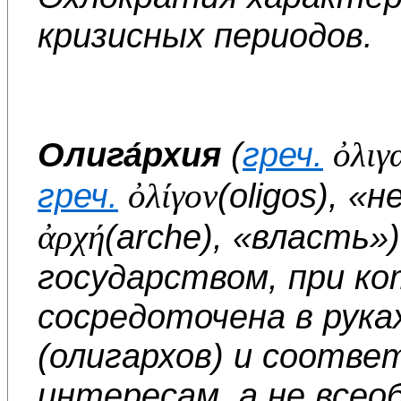
кризисных периодов.
Олига́рхия
(
греч.
ὀλιγ
греч.
ὀλίγον
(oligos), «
ἀρχή
(arche), «власть
государством, при к
сосредоточена в руках
(олигархов) и соотв
интересам, а не всео