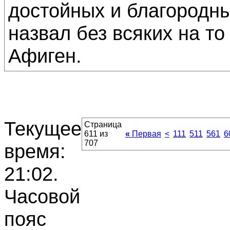
достойных и благородн
назвал без всяких на то
Афиген.
Текущее
Страница
611 из
«
Первая
<
111
511
561
6
707
время:
21:02
.
Часовой
пояс