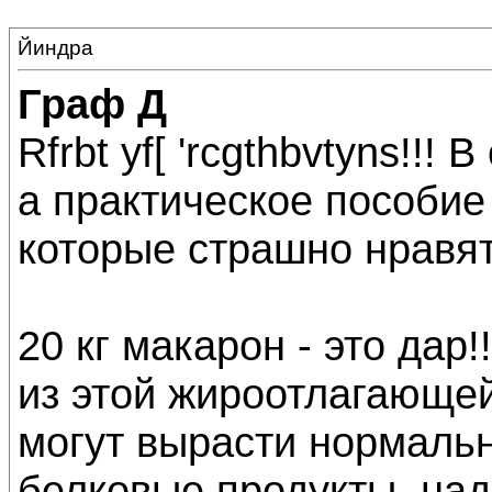
Йиндра
Граф Д
Rfrbt yf[ 'rcgthbvtyns!!!
а практическое пособи
которые страшно нравя
20 кг макарон - это дар
из этой жироотлагающе
могут вырасти нормаль
белковые продукты. на