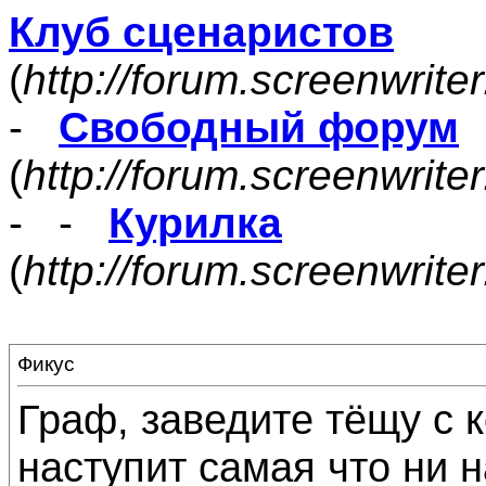
Клуб сценаристов
(
http://forum.screenwrite
-
Свободный форум
(
http://forum.screenwrite
- -
Курилка
(
http://forum.screenwrit
Фикус
Граф, заведите тёщу с к
наступит самая что ни н