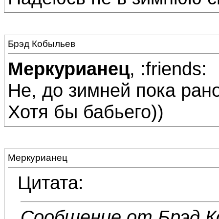
Брэд Кобыльев
Меркурианец
, :friends:
Не, до зимней пока рано
Хотя бы бабьего))
Меркурианец
Цитата:
Сообщение от Брэд К