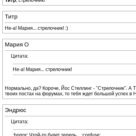
Титр
, стрелочник!
Титр
Не-а! Мария... стрелочник! :)
Мария О
Цитата:
Не-а! Мария... стрелочник!
Нормально, да? Короче, Йос Стеллинг - "Стрелочник". А Ти
твоих постах на форумах, то тебя ждет большой успех в 
Эндрюс
Цитата:
:horror: Чтой-то будет теперь... :confuse: