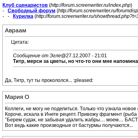
Клуб сценаристов
(
http://forum.screenwriter.ru/index.php
)
-
Свободный форум
(
http://forum.screenwriter.ru/forumdis
- -
Курилка
(
http://forum.screenwriter.ru/showthread.php?t=
Авраам
Цитата:
Сообщение от Эгле
@27.12.2007 - 21:01
Титр
, мерси за цветы, но что-то они мне напомина
Да, Титр, тут ты прокололся... :pleased:
Мария О
Коллеги, не могу не поделиться. Только что узнала новое
Короче, искала в Инете рецепт. Привожу фрагмент (рыба
"Берем судак, не забывая удалить жабры… моем… БАСТ
Вот ведь какие производные от бастурмы получаются...