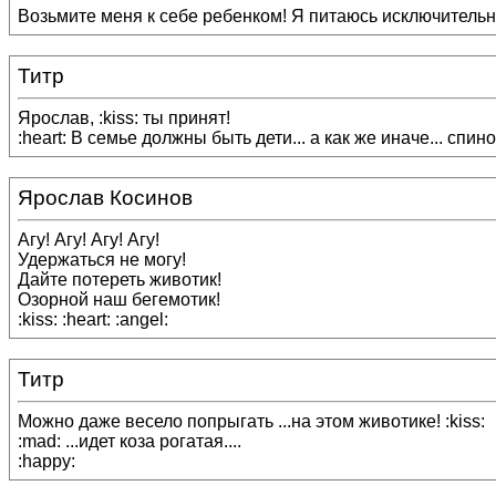
Возьмите меня к себе ребенком! Я питаюсь исключительно
Титр
Ярослав, :kiss: ты принят!
:heart: В семье должны быть дети... а как же иначе... спино
Ярослав Косинов
Агу! Агу! Агу! Агу!
Удержаться не могу!
Дайте потереть животик!
Озорной наш бегемотик!
:kiss: :heart: :angel:
Титр
Можно даже весело попрыгать ...на этом животике! :kiss:
:mad: ...идет коза рогатая....
:happy: