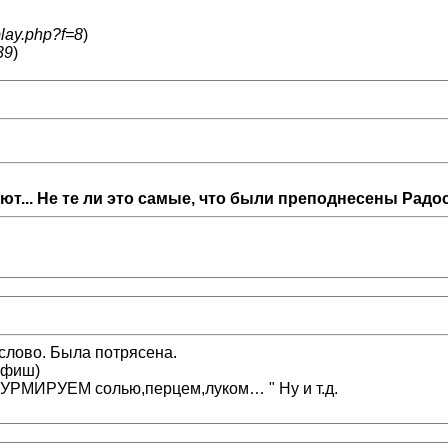
play.php?f=8
)
39
)
ют... Не те ли это самые, что были преподнесены Радос
 слово. Была потрясена.
 фиш)
УРМИРУЕМ солью,перцем,луком… " Ну и т.д.