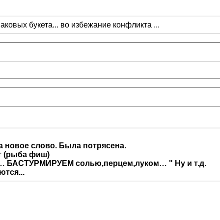
ковых букета... во избежание конфликта ...
ла новое слово. Была потрясена.
т (рыба фиш)
… БАСТУРМИРУЕМ солью,перцем,луком… " Ну и т.д.
тся...