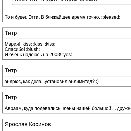
То и будет,
Эгги.
В ближайшее время точно. :pleased:
Титр
Мария! :kiss: :kiss: :kiss:
Спасибо! :blush:
Я очень надеюсь на 2008! :yes:
Титр
эндрюс, как дела...установил анлимитед? :)
Титр
Авраам, куда подевались члены нашей большой ... дружно
Ярослав Косинов