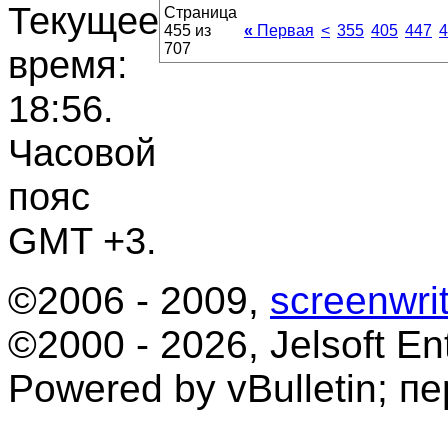
Текущее
Страница
455 из
«
Первая
<
355
405
447
4
707
время:
18:56
.
Часовой
пояс
GMT +3.
©2006 - 2009,
screenwrit
©2000 - 2026, Jelsoft Ent
Powered by vBulletin; п