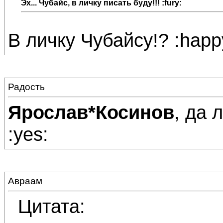
Эх... Чубайс, в личку писать буду!!! :fury:
В личку Чубайсу!? :happ
Радость
Ярослав*Косинов
, да 
:yes:
Авраам
Цитата: