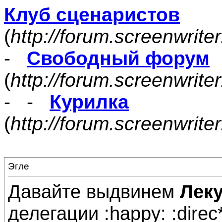
Клуб сценаристов
(
http://forum.screenwrite
-
Свободный форум
(
http://forum.screenwrite
- -
Курилка
(
http://forum.screenwrit
Эгле
Давайте выдвинем
Лек
делегации :happy: :direc