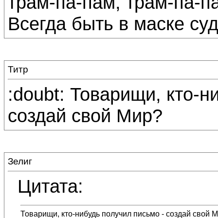
трам-па-пам, трам-па-п
Всегда быть в маске суд
Титр
:doubt: Товарищи, кто-н
создай свой Мир?
Зелиг
Цитата:
Товарищи, кто-нибудь получил письмо - создай свой 