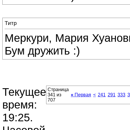
Титр
Меркури, Мария Хуановн
Бум дружить :)
Текущее
Страница
341 из
«
Первая
<
241
291
333
3
707
время:
19:25
.