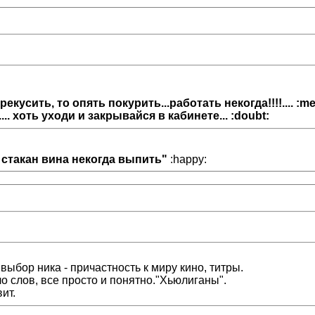
екусить, то опять покурить...работать некогда!!!!.... :me
. хоть уходи и закрывайся в кабинете... :doubt:
 стакан вина некогда выпить"
:happy:
выбор ника - причастность к миру кино, титры.
о слов, все просто и понятно."Хьюлиганы".
ит.