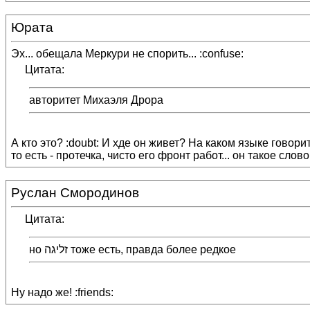
Юрата
Эх... обещала Меркури не спорить... :confuse:
Цитата:
авторитет Михаэля Дрора
А кто это? :doubt: И хде он живет? На каком языке говор
то есть - протечка, чисто его фронт работ... он такое слов
Руслан Смородинов
Цитата:
но זליגה тоже есть, правда более редкое
Ну надо же! :friends: