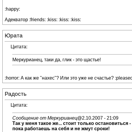
:happy:
Адекватор :friends: :kiss: :kiss: :kiss:
Юрата
Цитата:
Меркурианец, таки да, глик - это щастье!
:horror: А как же "нахес"? Или это уже не счастье? :pleased
Радость
Цитата:
Сообщение от Меркурианец
@2.10.2007 - 21:09
Так у меня такое же... стоит только остановиться 
пока работаешь на себя и не жмут сроки!