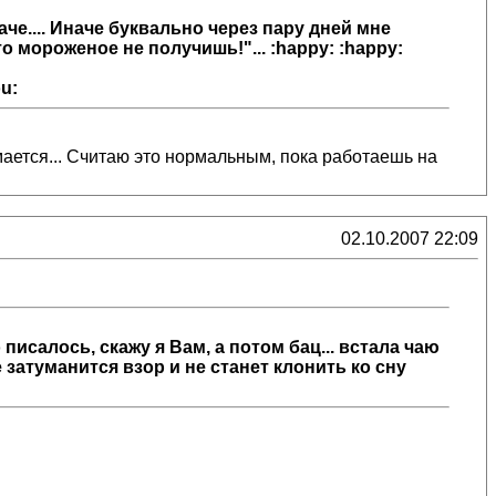
аче.... Иначе буквально через пару дней мне
о мороженое не получишь!"... :happy: :happy:
u:
днимается... Считаю это нормальным, пока работаешь на
02.10.2007 22:09
о писалось, скажу я Вам, а потом бац... встала чаю
е затуманится взор и не станет клонить ко сну