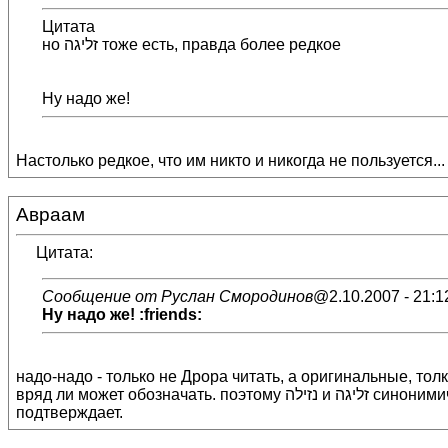
Цитата
но זליגה тоже есть, правда более редкое
Ну надо же!
Настолько редкое, что им никто и никогда не пользуется...
Авраам
Цитата:
Сообщение от Руслан Смородинов
@2.10.2007 - 21:1
Ну надо же! :friends:
надо-надо - только не Дрора читать, а оригинальные, толковые словари на иврите. тог
вряд ли может обозначать. поэтому נזילה и זליגה синонимичны только в вопросе капания, вытекания. все, что касается сантехники - это נזילה. вот и информант Юратин
подтверждает.