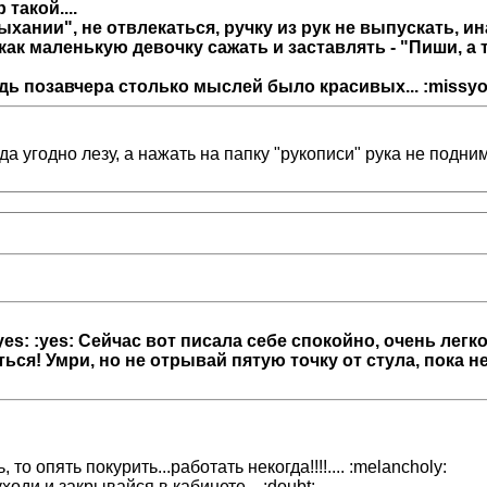
такой....
хании", не отвлекаться, ручку из рук не выпускать, ин
как маленькую девочку сажать и заставлять - "Пиши, а т
 ведь позавчера столько мыслей было красивых... :missyo
. куда угодно лезу, а нажать на папку "рукописи" рука не по
: :yes: :yes: Сейчас вот писала себе спокойно, очень легк
аться! Умри, но не отрывай пятую точку от стула, пока н
 то опять покурить...работать некогда!!!!.... :melancholy:
ходи и закрывайся в кабинете... :doubt: