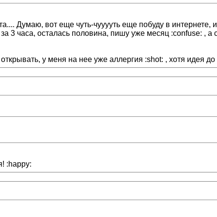
... Думаю, вот еще чуть-чууууть еще побуду в интернете, и з
 за 3 часа, осталась половина, пишу уже месяц :confuse: , 
ткрывать, у меня на нее уже аллергия :shot: , хотя идея до
! :happy: