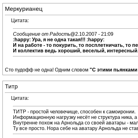
Меркурианец
Цитата:
Сообщение от Радость
@2.10.2007 - 21:09
:happy: Ура, я не одна такая!!! :happy:
И на работе - то покурить, то посплетничать, то пер
И коллектив ведь хороший, веселый, интересный...
Сто пудофф не одна! Одним словом
"С этими пьянками
Титр
Цитата:
ТИТР - простой человечище, способен к самоиронии.
Информационную нагрузку несёт не структура ника, а 
Внутренне похож на Арнольда со своей аватары - мал
Ту все просто. Нора себе на аватару Арнольда не став