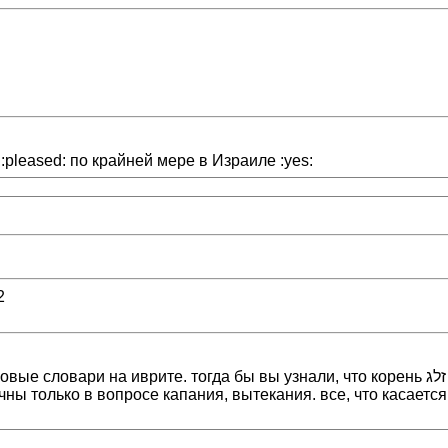
 :pleased: по крайней мере в Израиле :yes:
2
да бы вы узнали, что корень זלג относится к слезам, поту. и водопроводную протечку