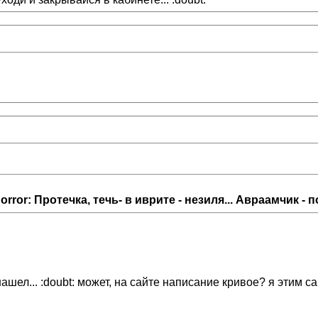
rror: Протечка, течь- в иврите - незиля... Авраамчик - по
, не нашел... :doubt: может, на сайте написание кривое? я этим