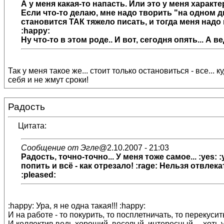
А у меня какая-то напасть. Или это у меня характер 
Если что-то делаю, мне надо творить "на одном ды
становится ТАК тяжело писать, и тогда меня надо 
:happy:
Ну что-то в этом роде.. И вот, сегодня опять... А
Так у меня такое же... стоит только остановиться - все..
себя и не жмут сроки!
Радость
Цитата:
Сообщение от Эгле
@2.10.2007 - 21:03
Радость
, точно-точно... У меня тоже самое... :yes
попить и всё - как отрезало! :rage: Нельзя отвлек
:pleased:
:happy: Ура, я не одна такая!!! :happy:
И на работе - то покурить, то посплетничать, то перекусить,
И коллектив ведь хороший, веселый, интересный.... хоть у