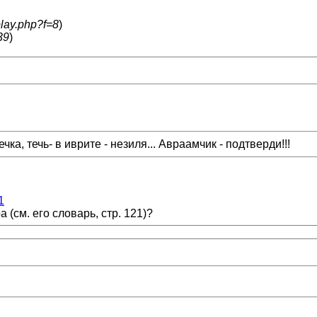
play.php?f=8
)
39
)
ка, течь- в иврите - незиля... Авраамчик - подтверди!!!
1
 (см. его словарь, стр. 121)?