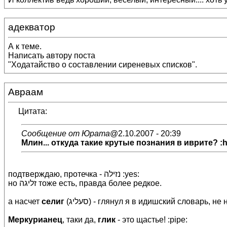
адекватор
А к теме.
Написать автору поста
"Ходатайство о составлении сиреневых списков".
Авраам
Цитата:
Сообщение от Юрата
@2.10.2007 - 20:39
Млин... откуда такие крутые познания в иврите? :ho
подтверждаю, протечка - נזילה :yes:
но זליגה тоже есть, правда более редкое.
а насчет
селиг
(סעליג) - глянул я в идишский словарь
Меркурианец
, таки да,
глик
- это щастье! :pipe: