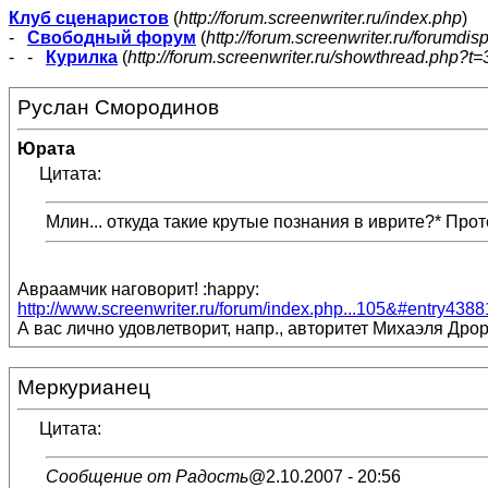
Клуб сценаристов
(
http://forum.screenwriter.ru/index.php
)
-
Свободный форум
(
http://forum.screenwriter.ru/forumdis
- -
Курилка
(
http://forum.screenwriter.ru/showthread.php?t=
Руслан Смородинов
Юрата
Цитата:
Млин... откуда такие крутые познания в иврите?* Протеч
Авраамчик наговорит! :happy:
http://www.screenwriter.ru/forum/index.php...105&#entry4388
А вас лично удовлетворит, напр., авторитет Михаэля Дрора
Меркурианец
Цитата:
Сообщение от Радость
@2.10.2007 - 20:56