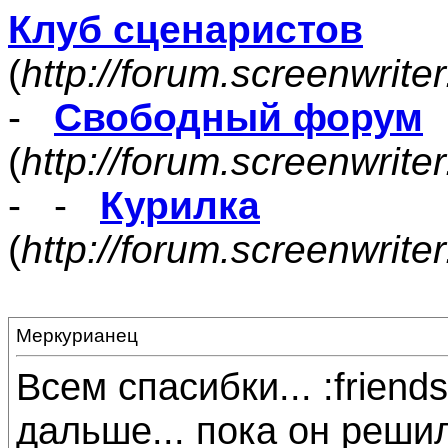
Клуб сценаристов
(
http://forum.screenwrite
-
Свободный форум
(
http://forum.screenwrite
- -
Курилка
(
http://forum.screenwrit
Меркурианец
Всем спасибки... :friend
дальше... пока он реши