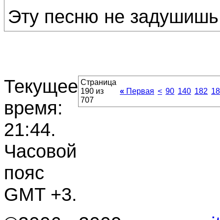
Эту песню не задушишь
Текущее
Страница
190 из
«
Первая
<
90
140
182
18
707
время:
21:44
.
Часовой
пояс
GMT +3.