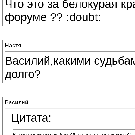
Что это за белокурая к
форуме ?? :doubt:
Настя
Василий,какими судьбами
долго?
Василий
Цитата:
Василий,какими судьбами?! где пропадал так долго?