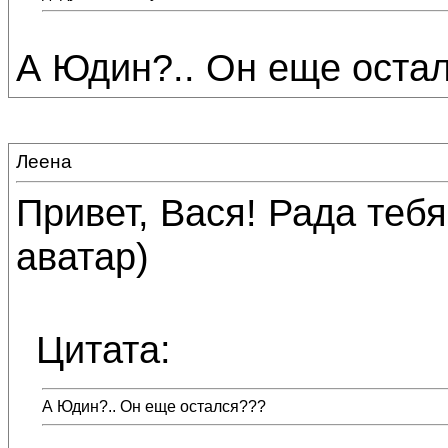
А Юдин?.. Он еще оста
Леена
Привет, Вася! Рада теб
аватар)
Цитата:
А Юдин?.. Он еще остался???