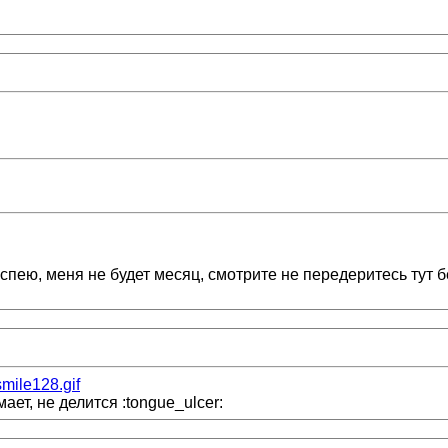
спею, меня не будет месяц, смотрите не передеритесь тут б
smile128.gif
ет, не делится :tongue_ulcer: