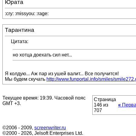
Юрата
:cry: :missyou: :rage:
Тарантина
Цитата:
но хотца доехать сил нет...
Я колдую... Аж пар из ушей валит... Все получится!
Мы будем скучать
http://www.funportal.info/smiles/smile272.
Текущее время:
19:39
. Часовой пояс
Страница
GMT +3.
146 из
«
Перв
707
©2006 - 2009,
screenwriter.ru
©2000 - 2026, Jelsoft Enterprises Ltd.