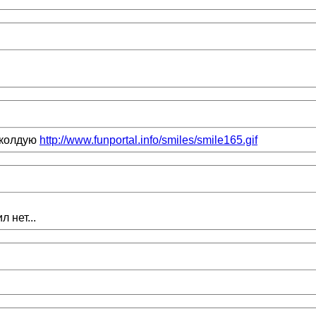
околдую
http://www.funportal.info/smiles/smile165.gif
 нет...