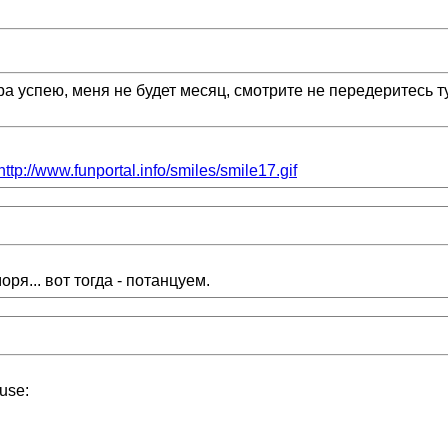
а успею, меня не будет месяц, смотрите не передеритесь ту
http://www.funportal.info/smiles/smile17.gif
ря... вот тогда - потанцуем.
use: