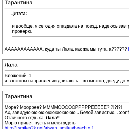
Тарантина
Цитата:
и вообще, я сегодня опаздала на поезд, надеюсь завтр
проверю.
АААААААААААА, куда ты Лала, как жа мы тута, а??????
Лала
Вложений: 1
я в южном направлении двигаюсь... возможно, доеду до мо
Тарантина
Море? Мооррее? ММММОООООРРРРРЕЕЕЕЕ?!?!?!?!
Ах, завидуюююююююююююююю... Белой завистью... :conf
Отличного отдыха,
Лала
!!!!
Морю привет, пусть и меня ждеть
http://i.smiles2k.net/aiwan_smiles/beach.gif