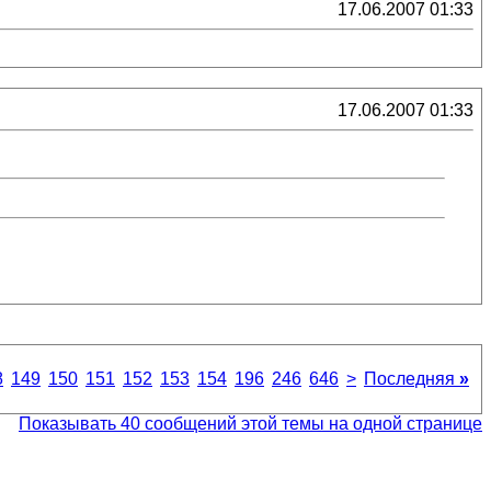
17.06.2007 01:33
17.06.2007 01:33
8
149
150
151
152
153
154
196
246
646
>
Последняя
»
Показывать 40 сообщений этой темы на одной странице