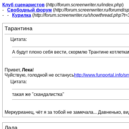
Клуб сценаристов
(
http://forum.screenwriter.ru/index.php
)
-
Свободный форум
(
http://forum.screenwriter.ru/forumdis
- -
Курилка
(
http://forum.screenwriter.ru/showthread.php?t=
Тарантина
Цитата:
А будут плохо себя вести, скормлю Трантине котлетк
Привет,
Лека
!
Чуйствую, голодной не останусь
http://www.funportal.info/s
Цитата:
такая же "скандалистка"
Меркурианец, чёт я за тобой не замечала... Давненько, 
Лала