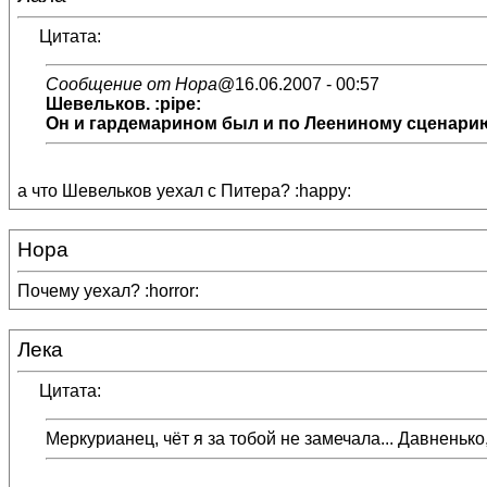
Цитата:
Сообщение от Нора
@16.06.2007 - 00:57
Шевельков. :pipe:
Он и гардемарином был и по Леениному сценарию
а что Шевельков уехал с Питера? :happy:
Нора
Почему уехал? :horror:
Лека
Цитата:
Меркурианец, чёт я за тобой не замечала... Давненьк