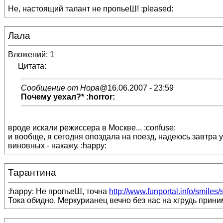
Не, настоящий талант не пропьеШ! :pleased:
Лала
Вложений: 1
Цитата:
Сообщение от Нора
@16.06.2007 - 23:59
Почему уехал?* :horror:
вроде искали режиссера в Москве... :confuse:
и вообще, я сегодня опоздала на поезд, надеюсь завтра у
виновных - накажу. :happy:
Тарантина
:happy: Не пропьеШ, точна
http://www.funportal.info/smiles/
Тока обидно, Меркурианец вечно без нас на хгрудь принима