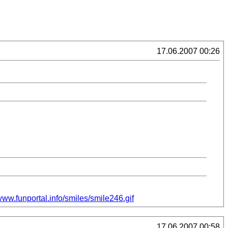
17.06.2007 00:26
/www.funportal.info/smiles/smile246.gif
17.06.2007 00:58