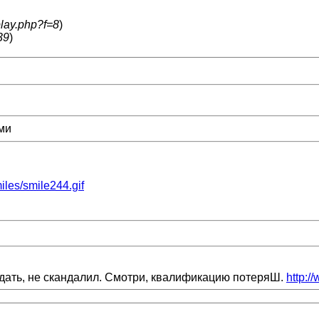
play.php?f=8
)
39
)
ами
miles/smile244.gif
видать, не скандалил. Смотри, квалификацию потеряШ.
http:/