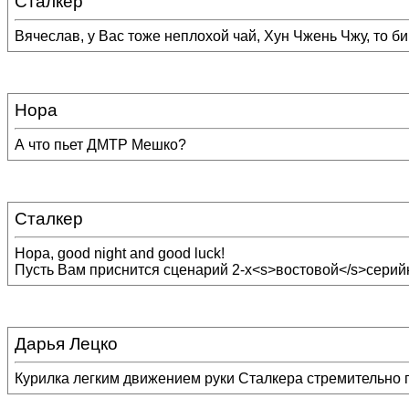
Сталкер
Вячеслав, у Вас тоже неплохой чай, Хун Чжень Чжу, то б
Нора
А что пьет ДМТР Мешко?
Сталкер
Нора, good night and good luck!
Пусть Вам приснится сценарий 2-х<s>востовой</s>сери
Дарья Лецко
Курилка легким движением руки Сталкера стремительно п