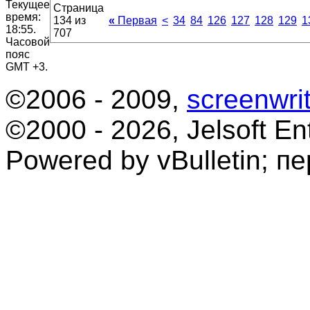
Текущее
Страница
время:
134 из
«
Первая
<
34
84
126
127
128
129
1
18:55
.
707
Часовой
пояс
GMT +3.
©2006 - 2009,
screenwrit
©2000 - 2026, Jelsoft Ent
Powered by vBulletin; п