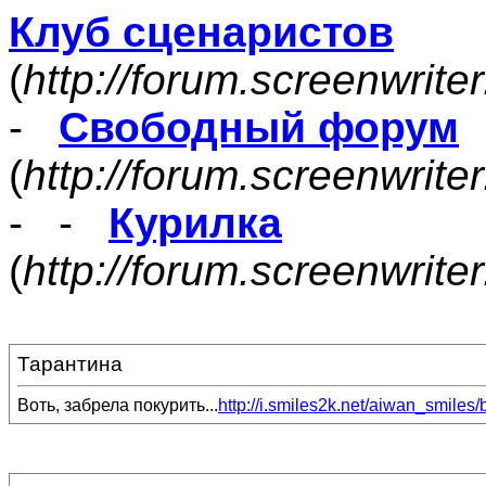
Клуб сценаристов
(
http://forum.screenwrite
-
Свободный форум
(
http://forum.screenwrite
- -
Курилка
(
http://forum.screenwrit
Тарантина
Воть, забрела покурить...
http://i.smiles2k.net/aiwan_smiles/b