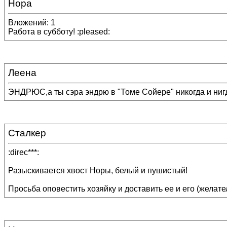
Нора
Вложений: 1
Работа в субботу! :pleased:
Леена
ЭНДРЮС,а ты сэра эндрю в "Томе Сойере" никогда и нигде 
Сталкер
:direc***:
Разыскивается хвост Норы, белый и пушистый!
Просьба оповестить хозяйку и доставить ее и его (желате