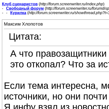
Клуб сценаристов
(
http://forum.screenwriter.ru/index.php
)
-
Свободный форум
(
http://forum.screenwriter.ru/forumdis
- -
Курилка
(
http://forum.screenwriter.ru/showthread.php?t=
Максим Хлопотов
Цитата:
А что правозащитники
это откопал? Что за и
Если тема интересна, м
источники, но они почти
Я инфу взял из новост