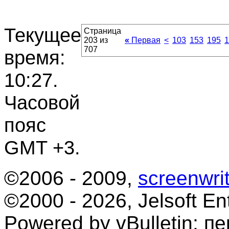
Текущее
Страница
203 из
«
Первая
<
103
153
195
1
707
время:
10:27
.
Часовой
пояс
GMT +3.
©2006 - 2009,
screenwrit
©2000 - 2026, Jelsoft Ent
Powered by vBulletin; п