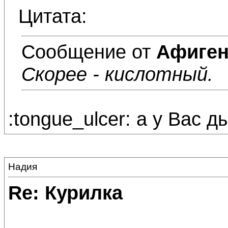
Цитата:
Сообщение от
Афиге
Скорее - кислотный.
:tongue_ulcer: а у Вас д
Надия
Re: Курилка