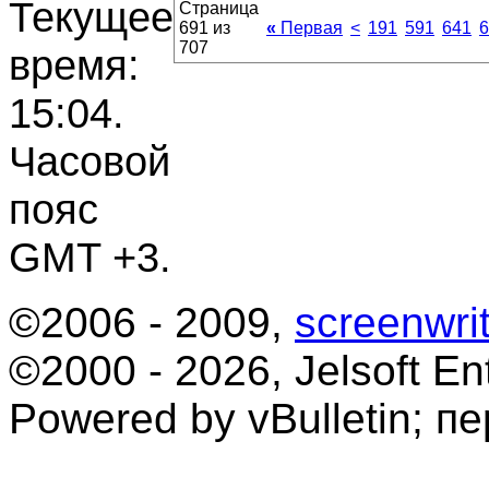
Текущее
Страница
691 из
«
Первая
<
191
591
641
6
707
время:
15:04
.
Часовой
пояс
GMT +3.
©2006 - 2009,
screenwrit
©2000 - 2026, Jelsoft Ent
Powered by vBulletin; п