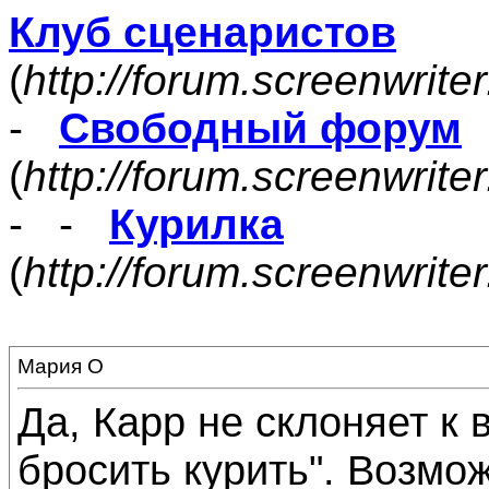
Клуб сценаристов
(
http://forum.screenwrite
-
Свободный форум
(
http://forum.screenwrite
- -
Курилка
(
http://forum.screenwrit
Мария О
Да, Карр не склоняет к 
бросить курить". Возмож