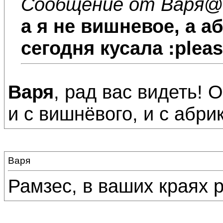
Сообщение от Варя
@2
а я не вишневое, а а
сегодня кусала :plea
Варя
, рад вас видеть!
и с вишнёвого, и с абри
Варя
Рамзес, в ваших краях 