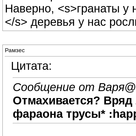
Наверно, <s>гранаты у 
</s> деревья у нас росл
Рамзес
Цитата:
Сообщение от Варя
@2
Отмахивается? Вряд л
фараона трусы* :hap