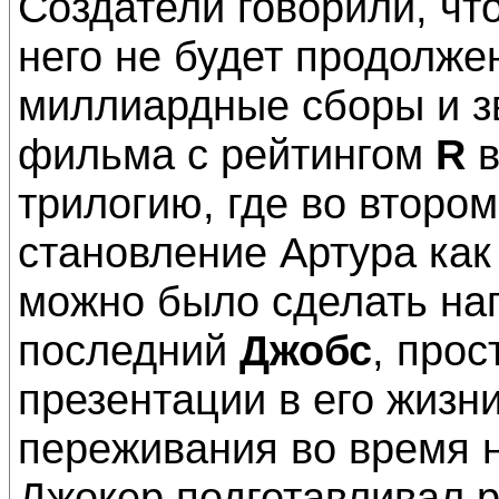
Создатели говорили, чт
него не будет продолже
миллиардные сборы и з
фильма с рейтингом
R
в
трилогию, где во второ
становление Артура как
можно было сделать на
последний
Джобс
, про
презентации в его жизн
переживания во время н
Джокер подготавливал р