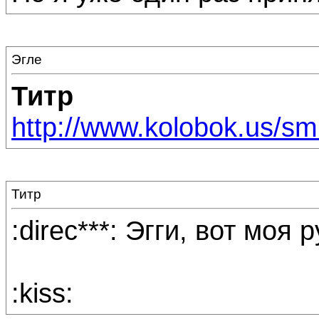
Эгле
Титр
http://www.kolobok.us/smil
Титр
:direc***: Эгги, вот моя р
:kiss: