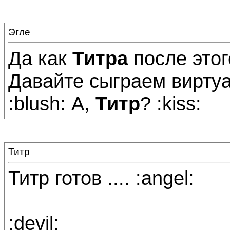
Эгле
Да как
Титра
после этог
Давайте сыграем виртуа
:blush: А,
Титр
? :kiss:
Титр
Титр готов .... :angel:
:devil: