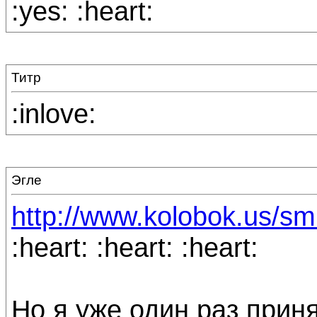
:yes: :heart:
Титр
:inlove:
Эгле
http://www.kolobok.us/smi
:heart: :heart: :heart:
Но я уже один раз приня