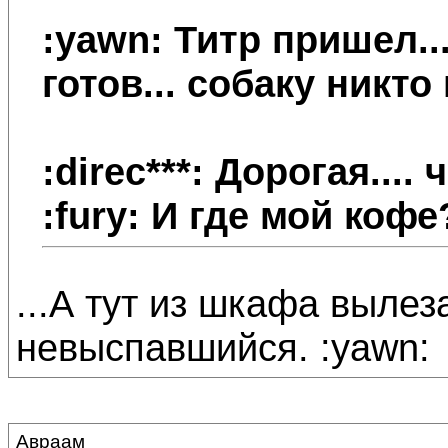
:yawn: Титр пришел...
готов... собаку никто
:direc***: Дорогая....
:fury: И где мой кофе
...А тут из шкафа вылез
невыспавшийся. :yawn:
Авраам