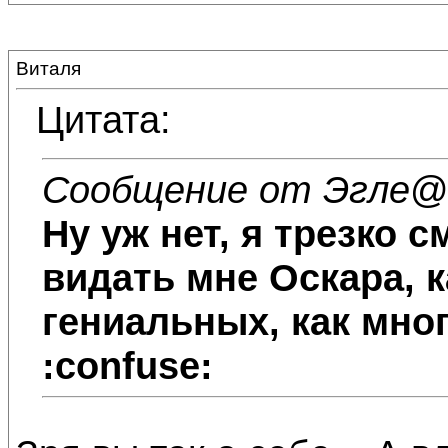
Виталя
Цитата:
Сообщение от Эгле
@1
Ну уж нет, я трезко с
видать мне Оскара, к
гениальных, как мно
:confuse: