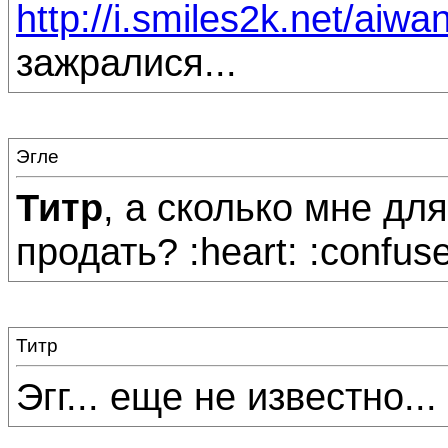
http://i.smiles2k.net/aiw
зажралися...
Эгле
Титр
, а сколько мне дл
продать? :heart: :confuse:
Титр
Эгг... еще не известно...