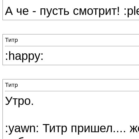
А че - пусть смотрит! :p
Титр
:happy:
Титр
Утро.
:yawn: Титр пришел.... же