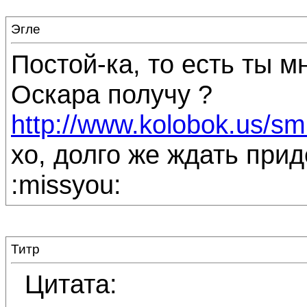
Эгле
Постой-ка, то есть ты м
Оскара получу ?
http://www.kolobok.us/smile
хо, долго же ждать прид
:missyou:
Титр
Цитата: