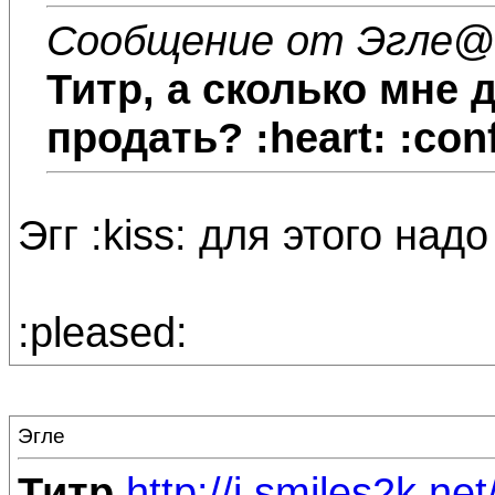
Сообщение от Эгле
@1
Титр
, а сколько мне 
продать? :heart: :conf
Эгг :kiss: для этого над
:pleased:
Эгле
Титр
http://i.smiles2k.n