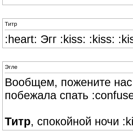
Титр
:heart: Эгг :kiss: :kiss: :ki
Эгле
Вообщем, пожените нас т
побежала спать :confuse
Титр
, спокойной ночи :kis