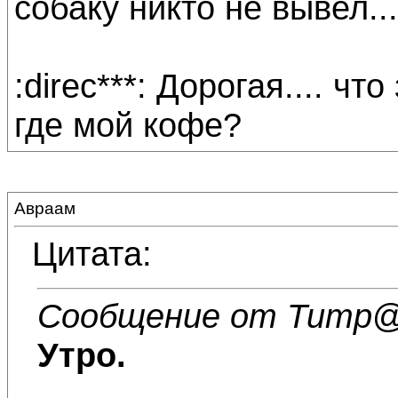
собаку никто не вывел...
:direc***: Дорогая.... чт
где мой кофе?
Авраам
Цитата:
Сообщение от Титр
@
Утро.