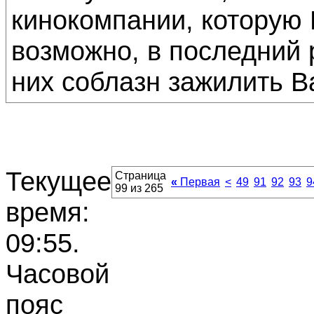
кинокомпании, которую 
возможно, в последний 
них соблазн зажилить В
Текущее
Страница
«
Первая
<
49
91
92
93
9
99 из 265
время:
09:55
.
Часовой
пояс