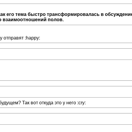
как его тема быстро трансформировалась в обсуждение 
ю взаимоотношений полов.
у отправят :happy:
дущем? Так вот откуда это у него :cry: