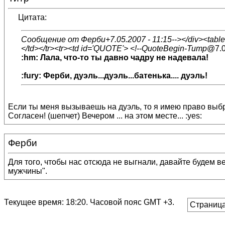
Цитата:
Сообщение от Ферби+7.05.2007 - 11:15--></div><table bor
</td></tr><tr><td id='QUOTE'> <!--QuoteBegin-Титр
@7.0
:hm: Лала, что-то ты давно чадру не надевала!
:fury: Ферби, дуэль...дуэль...батенька.... дуэль!
Если ты меня вызываешь на дуэль, то я имею право выбрат
Согласен! (шепчет) Вечером ... на этом месте... :yes:
Ферби
Для того, чтобы нас отсюда не выгнали, давайте будем 
мужчины".
Текущее время:
18:20
. Часовой пояс GMT +3.
Страница