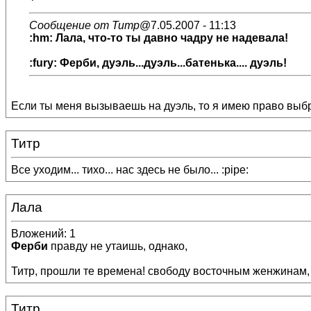
Сообщение от Титр
@7.05.2007 - 11:13
:hm: Лала, что-то ты давно чадру не надевала!
:fury: Ферби, дуэль...дуэль...батенька.... дуэль!
Если ты меня вызываешь на дуэль, то я имею право выбр
Титр
Все уходим... тихо... нас здесь не было... :pipe:
Лала
Вложений: 1
Ферби
правду не утаишь, однако,
Титр, прошли те времена! свободу восточным женжинам, 
Титр