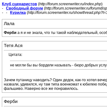
Клуб сценаристов
(
http://forum.screenwriter.ru/index.php
)
-
Свободный форум
(
http://forum.screenwriter.ru/forumdis
- -
Курилка
(
http://forum.screenwriter.ru/showthread.php?t=
Лала
Ферби
а я и не знала, что ты такой наблюдательный, осо
Тетя Ася
Цитата:
не могли бы вы бордели называть - бюро добрых услуг
Зачем путаницу наводить? Один дедок, как-то хотел вечер
назвали, удивился, ну там типа военкомат к юбилею побе
фальшиво. Наверно все же понравилось.
Ферби