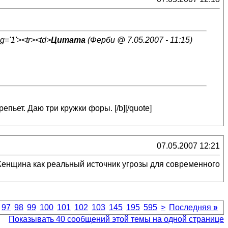
g='1'><tr><td>
Цитата
(Ферби @ 7.05.2007 - 11:15)
ьет. Даю три кружки форы. [/b][/quote]
07.05.2007 12:21
"Женщина как реальный источник угрозы для современного
97
98
99
100
101
102
103
145
195
595
>
Последняя
»
Показывать 40 сообщений этой темы на одной странице