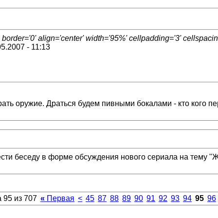
der='0' align='center' width='95%' cellpadding='3' cellspacin
5.2007 - 11:13
ь оружие. Драться будем пивными бокалами - кто кого переп
вести беседу в форме обсуждения нового сериала на тему 
 95 из 707
«
Первая
<
45
87
88
89
90
91
92
93
94
95
96