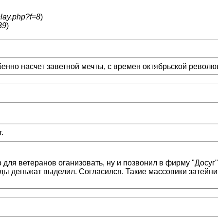
play.php?f=8
)
39
)
бенно насчет заветной мечты, с времен октябрьской революц
.
 для ветеранов оганизовать, ну и позвонил в фирму "Досуг"
ды деньжат выделил. Согласился. Такие массовики затейник