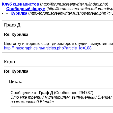
Клуб сценаристов
(
http://forum.screenwriter.ru/index.php
)
-
Свободный форум
(
http://forum.screenwriter.ru/forumdis
- -
Курилка
(
http://forum.screenwriter.ru/showthread.php?t=
Граф Д
Re: Курилка
Вдогонку интервью с арт-директором студии, выпустивш
http://linuxgraphics.ru/articles.php?article_id=108
Кодо
Re: Курилка
Цитата:
Сообщение от
Граф Д
(Сообщение 294737)
Это уже третий мультфильм, выпущенный Blender F
возможностей Blender.