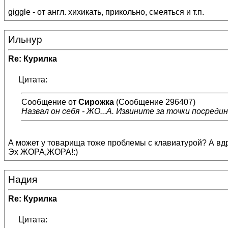
giggle - от англ. хихикать, прикольно, смеяться и т.п.
Ильнур
Re: Курилка
Цитата:
Сообщение от
Сирожка
(Сообщение 296407)
Назвал он себя - ЖО...А. Извините за точки посредин
А может у товарища тоже проблемы с клавиатурой? А вдру
Эх ЖОРА,ЖОРА!:)
Надия
Re: Курилка
Цитата: