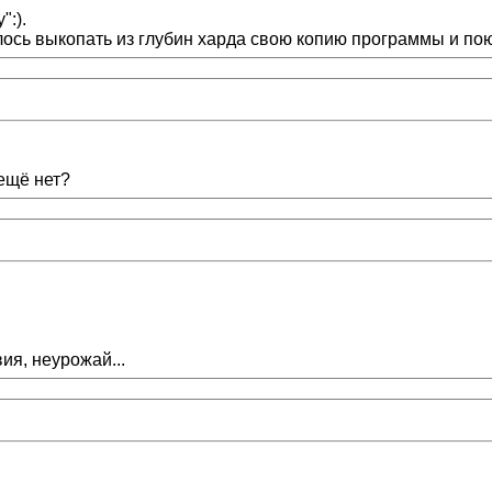
:).
лось выкопать из глубин харда свою копию программы и пою
ещё нет?
ия, неурожай...