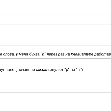
е слова, у меня буква "п" через раз на клавиатуре работа
г палец нечаянно соскользнул от "р" на "п"?