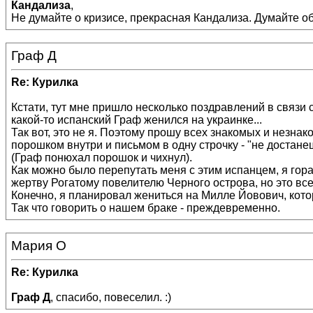
Кандализа
,
Не думайте о кризисе, прекрасная Кандализа. Думайте об
Граф Д
Re: Курилка
Кстати, тут мне пришло несколько поздравлений в связи
какой-то испанский Граф женился на украинке...
Так вот, это не я. Поэтому прошу всех знакомых и незнак
порошком внутри и письмом в одну строчку - "не достанеш
(Граф понюхал порошок и чихнул).
Как можно было перепутать меня с этим испанцем, я гор
жертву Рогатому повелителю Черного острова, но это вс
Конечно, я планировал жениться на Милле Йовович, кото
Так что говорить о нашем браке - преждевременно.
Мария О
Re: Курилка
Граф Д
, спасибо, повеселил. :)