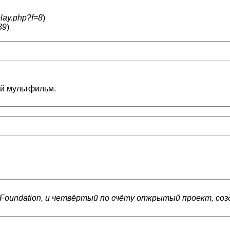
play.php?f=8
)
39
)
ей мультфильм.
oundation, и четвёртый по счёту открытый проект, соз