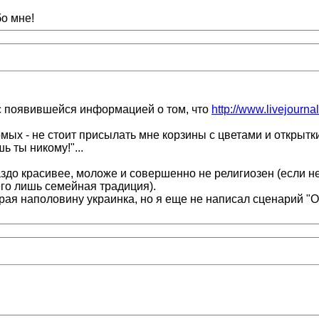
о мне!
 с появившейся информацией о том, что
http://www.livejourna
омых - не стоит присылать мне корзины с цветами и открытк
ь ты никому!"...
аздо красивее, моложе и совершенно не религиозен (если 
его лишь семейная традиция).
рая наполовину украинка, но я еще не написал сценарий "О