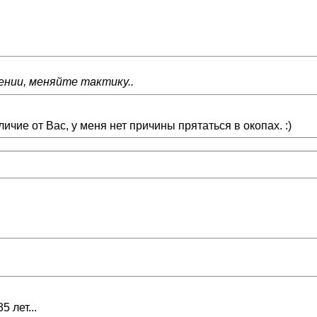
ении, меняйте тактику..
тличие от Вас, у меня нет причины прятаться в окопах. :)
 лет...