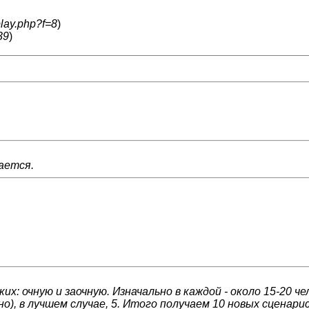
play.php?f=8
)
39
)
ается.
: очную и заочную. Изначально в каждой - около 15-20 че
но), в лучшем случае, 5. Итого получаем 10 новых сценар