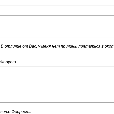
е. В отличие от Вас, у меня нет причины прятаться в окопа
 Форрест..
бегите Форрест..