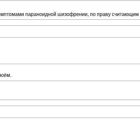
имптомами параноидной шизофрении, по праву считающим 
воём.