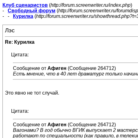
Клуб сценаристов
(
http://forum.screenwriter.ru/index.php
)
-
Свободный форум
(
http://forum.screenwriter.ru/forumdis
- -
Курилка
(
http://forum.screenwriter.ru/showthread.php?t=
Лэс
Re: Курилка
Цитата:
Сообщение от
Афиген
(Сообщение 264712)
Есть мнение, что в 40 лет драматург только начин
Это явно не тот случай.
Цитата:
Сообщение от
Афиген
(Сообщение 264712)
Вагонами? В год обычно ВГИК выпускает 2 мастерских
работают по специальности (как правило, в телеки