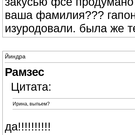
закусью фсе продумано 
ваша фамилия??? гапон?
изуродовали. была же тем
Йиндра
Рамзес
Цитата:
Ирина, выпьем?
да!!!!!!!!!!