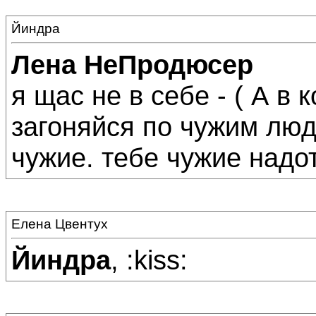
Йиндра
Лена НеПродюсер
я щас не в себе - ( А в 
загоняйся по чужим людя
чужие. тебе чужие надо
Елена Цвентух
Йиндра
, :kiss: