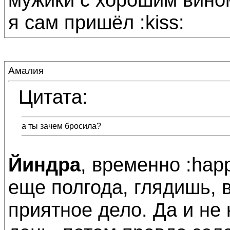
я сам пришёл :kiss:
Амалия
Цитата:
а ты зачем бросила?
Йиндра
, временно :hap
еще полгода, глядишь, 
приятное дело. Да и не 