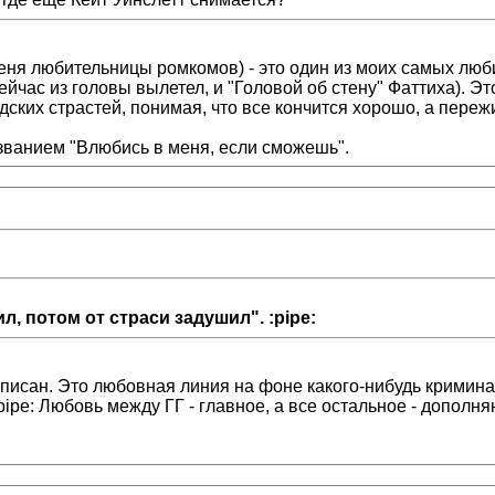
еня любительницы ромкомов) - это один из моих самых лю
йчас из головы вылетел, и "Головой об стену" Фаттиха). Эт
ских страстей, понимая, что все кончится хорошо, а переж
азванием "Влюбись в меня, если сможешь".
, потом от страси задушил". :pipe:
прописан. Это любовная линия на фоне какого-нибудь кримина
ipe: Любовь между ГГ - главное, а все остальное - дополн