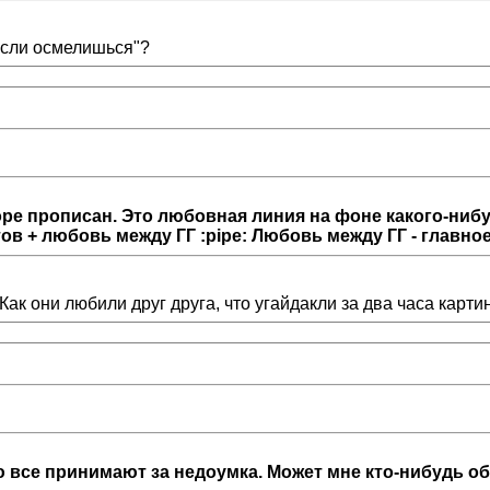
 если осмелишься"?
оворе прописан. Это любовная линия на фоне какого-ни
в + любовь между ГГ :pipe: Любовь между ГГ - главное
ак они любили друг друга, что угайдакли за два часа картин
 все принимают за недоумка. Может мне кто-нибудь о