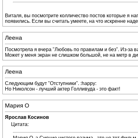
Виталя, вы посмотрите колличество постов которые я напи
появились. Если вы считать умеете, на что искренне надеюс
Леена
Посмотрела я вчера "Любовь по правилам и без". Из-за в
Может у меня экран не слишком большой, не на метр в диа
Леена
Следующим будут "Отступники". :happy:
Но Николсон - лучший актер Голливуда - это факт!
Мария О
Ярослав Косинов
Цитата:
Мария О, а Сияние чистого разума - это не тот фильм