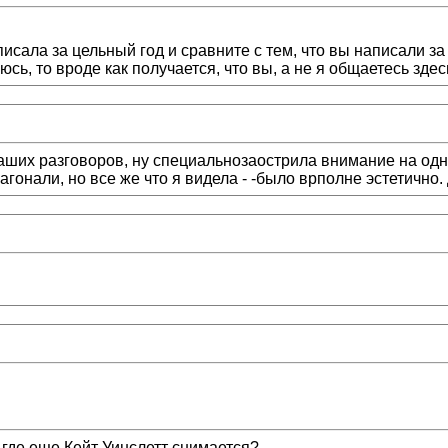
сала за цельный год и сравните с тем, что вы написали за т
ь, то вроде как получается, что вы, а не я общаетесь здесь 
аших разговоров, ну специальнозаострила внимание на одно
гонали, но все же что я видела - -было врполне эстетично. 
, где еще Кейт Уинслетт снимается?