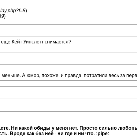
play.php?f=8
)
39
)
е еще Кейт Уинслетт снимается?
то меньше. А юмор, похоже, и правда, потратили весь за пер
наете. Ни какой обиды у меня нет. Просто сильно любоп
 Вроде как без неё - ни где и ни что. :pipe: