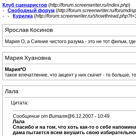
Клуб сценаристов
(
http://forum.screenwriter.ru/index.php
)
-
Свободный форум
(
http://forum.screenwriter.ru/forumdis
- -
Курилка
(
http://forum.screenwriter.ru/showthread.php?t=
Ярослав Косинов
Мария О, а Сияние чистого разума - это не тот фильм, гд
Мария Хуановна
Мария*О
такое впечатление, что акцент у них скачет - то больше, 
Лала
Цитата:
Сообщение от Виталя
@6.12.2007 - 10:49
Лала
Спасибо и на том, что хоть как-то о себе напоми
дама пытается всем внушить свою избирательность.