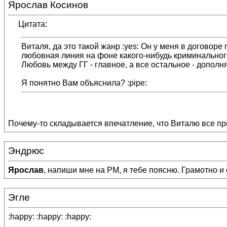
Ярослав Косинов
Цитата:
Виталя, да это такой жанр :yes: Он у меня в договоре
любовная линия на фоне какого-нибудь криминального 
Любовь между ГГ - главное, а все остальное - допол
Я понятно Вам объяснила? :pipe:
Почему-то складывается впечатление, что Виталю все пр
Эндрюс
Ярослав
, напиши мне на РМ, я тебе поясню. Грамотно и
Эгле
:happy: :happy: :happy: