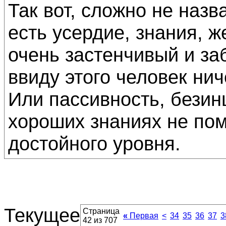
Так вот, сложно не назв
есть усердие, знания, ж
очень застенчивый и заб
ввиду этого человек нич
Или пассивность, безин
хороших знаниях не по
достойного уровня.
Текущее
Страница
«
Первая
<
34
35
36
37
3
42 из 707