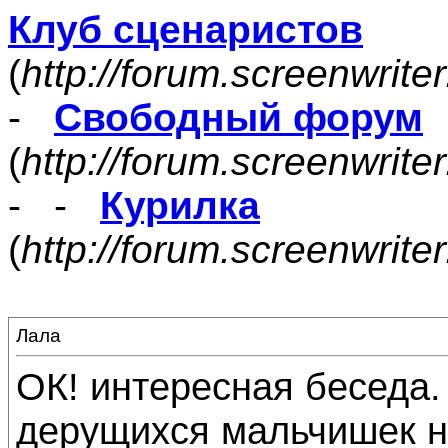
Клуб сценаристов
(
http://forum.screenwrite
-
Свободный форум
(
http://forum.screenwrite
- -
Курилка
(
http://forum.screenwrit
Лала
ОК! интересная беседа.
дерущихся мальчишек н