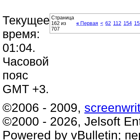
Текущее
Страница
162 из
«
Первая
<
62
112
154
15
707
время:
01:04
.
Часовой
пояс
GMT +3.
©2006 - 2009,
screenwrit
©2000 - 2026, Jelsoft Ent
Powered by vBulletin; п