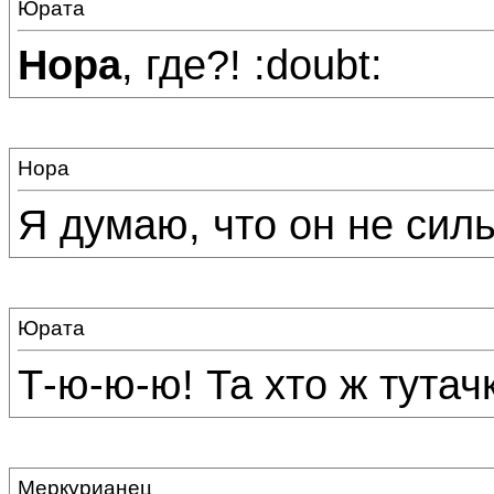
Юрата
Нора
, где?! :doubt:
Нора
Я думаю, что он не силь
Юрата
Т-ю-ю-ю! Та хто ж тутач
Меркурианец