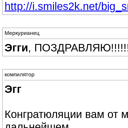
http://i.smiles2k.net/big_
Меркурианец
Эгги
, ПОЗДРАВЛЯЮ!!!!!!!!
компилятор
Эгг
Конгратюляции вам от м
дальнейшем