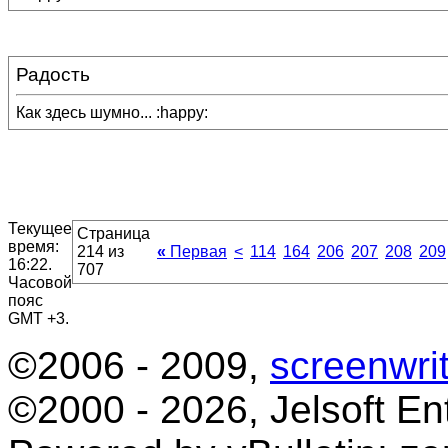
Радость
Как здесь шумно... :happy:
Текущее
Страница
время:
214 из
«
Первая
<
114
164
206
207
208
209
16:22
.
707
Часовой
пояс
GMT +3.
©2006 - 2009,
screenwrit
©2000 - 2026, Jelsoft Ent