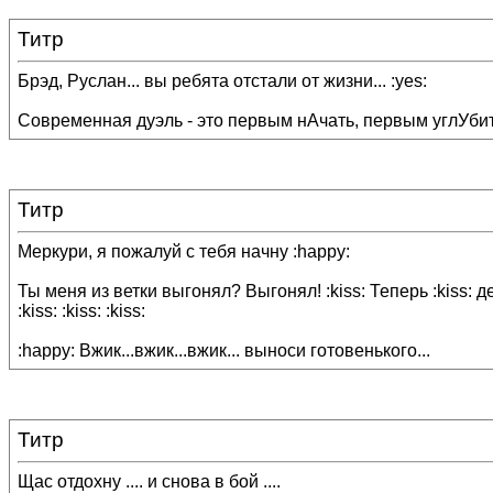
Титр
Брэд, Руслан... вы ребята отстали от жизни... :yes:
Современная дуэль - это первым нАчать, первым углУбить и
Титр
Меркури, я пожалуй с тебя начну :happy:
Ты меня из ветки выгонял? Выгонял! :kiss: Теперь :kiss: дер
:kiss: :kiss: :kiss:
:happy: Вжик...вжик...вжик... выноси готовенького...
Титр
Щас отдохну .... и снова в бой ....