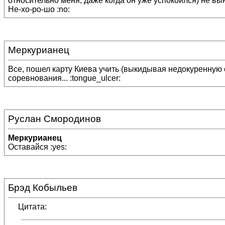
относительно меня, даже когда он уже успокоился) не вын
Не-хо-ро-шо :no:
Меркурианец
Все, пошел карту Киева учить (выкидывая недокуренную си
соревнования... :tongue_ulcer:
Руслан Смородинов
Меркурианец
Оставайся :yes:
Брэд Кобыльев
Цитата: