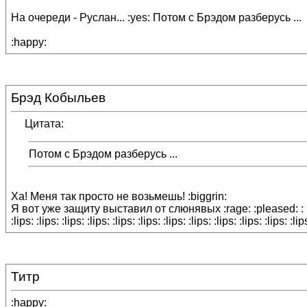
На очереди - Руслан... :yes: Потом с Брэдом разберусь ...
:happy:
Брэд Кобыльев
Цитата:
Потом с Брэдом разберусь ...
Ха! Меня так просто не возьмешь! :biggrin:
Я вот уже защиту выставил от слюнявых :rage: :pleased: :
:lips: :lips: :lips: :lips: :lips: :lips: :lips: :lips: :lips: :lips: :lips: :lip
Титр
:happy: