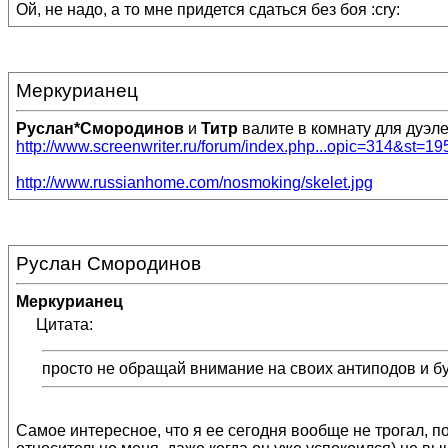
Ой, не надо, а то мне придется сдаться без боя :cry:
Меркурианец
Руслан*Смородинов
и
Титр
валите в комнату для дуэле
http://www.screenwriter.ru/forum/index.php...opic=314&st=19
http://www.russianhome.com/nosmoking/skelet.jpg
Руслан Смородинов
Меркурианец
Цитата:
просто не обращай внимание на своих антиподов и б
Самое интересное, что я ее сегодня вообще не трогал, 