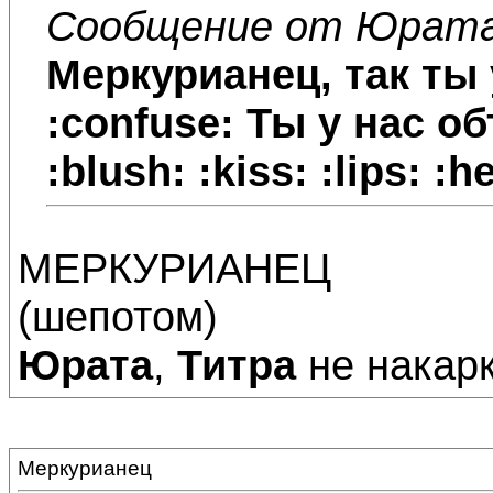
Сообщение от Юрат
Меркурианец
, так ты
:confuse: Ты у нас о
:blush: :kiss: :lips: :h
МЕРКУРИАНЕЦ
(шепотом)
Юрата
,
Титра
не накарк
Меркурианец