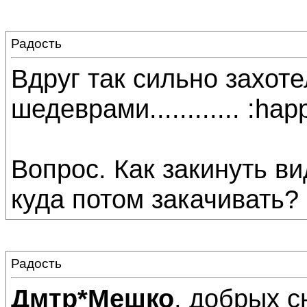
Радость
Вдруг так сильно захот
шедеврами............ :hap
Вопрос. Как закинуть в
куда потом закачивать? 
Радость
Дмтр*Мешко
, добрых с