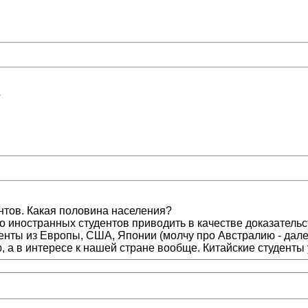
?
ентов. Какая половина населения?
ство иностранных студентов приводить в качестве доказате
уденты из Европы, США, Японии (молчу про Австралию - дал
 а в интересе к нашей стране вообще. Китайские студенты уч