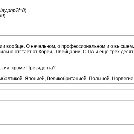
play.php?f=8
)
39
)
ании вообще. О начальном, о профессиональном и о высшем.
льно отстаёт от Кореи, Швейцарии, США и ещё трёх десятк
оссии, кроме Президента?
Прибалтикой, Японией, Великобританией, Польшой, Норвег