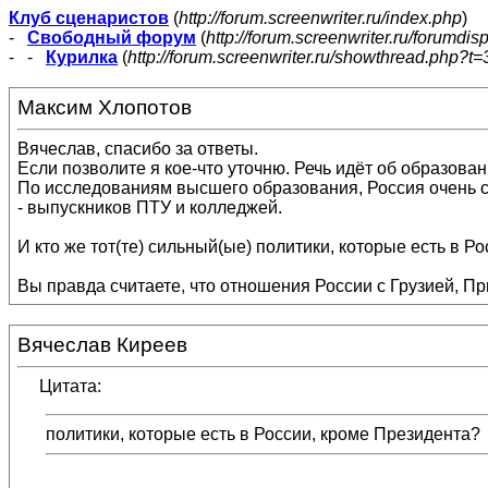
Клуб сценаристов
(
http://forum.screenwriter.ru/index.php
)
-
Свободный форум
(
http://forum.screenwriter.ru/forumdis
- -
Курилка
(
http://forum.screenwriter.ru/showthread.php?t=
Максим Хлопотов
Вячеслав, спасибо за ответы.
Если позволите я кое-что уточню. Речь идёт об образов
По исследованиям высшего образования, Россия очень си
- выпускников ПТУ и колледжей.
И кто же тот(те) сильный(ые) политики, которые есть в Р
Вы правда считаете, что отношения России с Грузией, 
Вячеслав Киреев
Цитата:
политики, которые есть в России, кроме Президента?