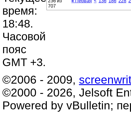
236 из
«
Первая
<
136
186
228
2
707
время:
18:48
.
Часовой
пояс
GMT +3.
©2006 - 2009,
screenwrit
©2000 - 2026, Jelsoft Ent
Powered by vBulletin; п