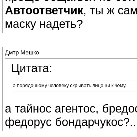
Автоответчик
, ты ж са
маску надеть?
Дмтр Мешко
Цитата:
а порядочному человеку скрывать лицо ни к чему.
а тайнос агентос, бредо
федорус бондарчукос?..