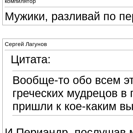
компилятор
Мужики, разливай по пе
Сергей Лагунов
Цитата:
Вообще-то обо всем э
греческих мудрецов в 
пришли к кое-каким в
И Периандр, послушав м