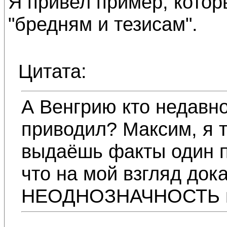
Я привел пример, котор
"бредням и тезисам".
Цитата:
А Венгрию кто недавно
приводил? Максим, я т
выдаёшь факты один п
что на мой взгляд док
НЕОДНОЗНАЧНОСТЬ п