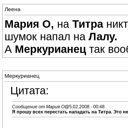
Леена
Мария О,
на
Титра
никт
шумок напал на
Лалу.
А
Меркурианец
так воо
Меркурианец
Цитата:
Сообщение от Мария О
@5.02.2008 - 00:48
Я прошу всех перестать нападать на Титра. Это н