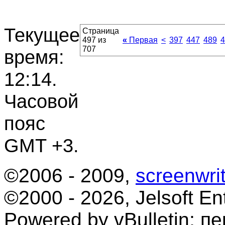
Текущее
Страница
497 из
«
Первая
<
397
447
489
4
707
время:
12:14
.
Часовой
пояс
GMT +3.
©2006 - 2009,
screenwrit
©2000 - 2026, Jelsoft Ent
Powered by vBulletin; п