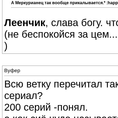
А
Меркурианец
так вообще прикалывается.* :happ
Леенчик
, слава богу. ч
(не беспокойся за цем..
)
Вуфер
Всю ветку перечитал та
сериал?
200 серий -понял.