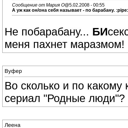
Сообщение от Мария О
@5.02.2008 - 00:55
А уж как он/она себя называет - по барабану. :pipe
Не побарабану...
БИ
сек
меня пахнет маразмом!
Вуфер
Во сколько и по какому
сериал "Родные люди"?
Леена