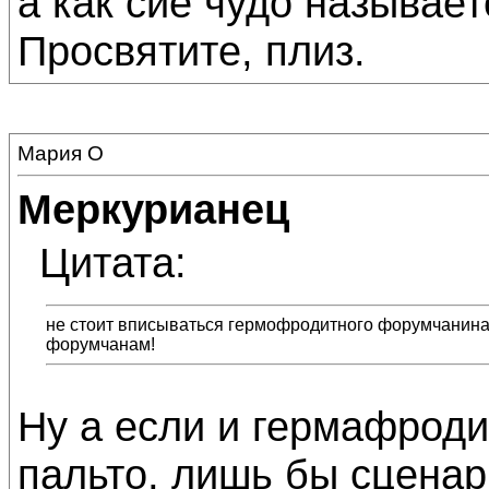
а как сиё чудо называет
Просвятите, плиз.
Мария О
Меркурианец
Цитата:
не стоит вписываться гермофродитного форумчанина..
форумчанам!
Ну а если и гермафродит
пальто, лишь бы сценар