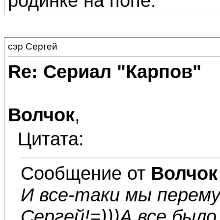
родинке на попе.
сэр Сергей
Re: Сериал "Карпов"
Волчок
,
Цитата:
Сообщение от
Волчок
И все-таки мы перем
Сергей!=)))А все было