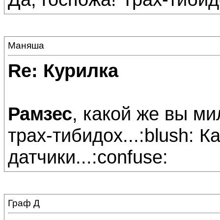
Маняша
Re: Курилка
Рамзес
, какой же вы м
трах-тибидох...:blush: 
датчики...:confuse:
Граф Д