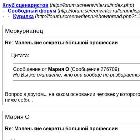
Клуб сценаристов
(
http://forum.screenwriter.ru/index.php
)
-
Свободный форум
(
http://forum.screenwriter.ru/forumdis
- -
Курилка
(
http://forum.screenwriter.ru/showthread.php?t=
Меркурианец
Re: Маленькие секреты большой профессии
Цитата:
Сообщение от
Мария О
(Сообщение 276709)
Но Вы же считаете, что она вообще не разбираетс
Вопрос в другом... на каком основании человек у которого
ниже себя...
Мария О
Re: Маленькие секреты большой профессии