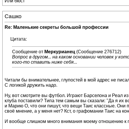
Или бюст
Сашко
Re: Маленькие секреты большой профессии
Цитата:
Сообщение от
Меркурианец
(Сообщение 276712)
Вопрос в другом... на каком основании человек у кот
кого-то ставить ниже себя...
Читали бы внимательнее, глупостей в мой адрес не писал
С логикой дружить надо.
Ну, вот смотрите вы футбол. Играют Барселона и Реал из 
клуба поставили? Типа тем самым вы сказали: "Да я их 
и Марию О, что они пишут, что вещи Таис классные. Они 
своё мнение, а у меня нет? Кст, о графомании Таис на ко
И вообще слишком много внимания моему отношению к п