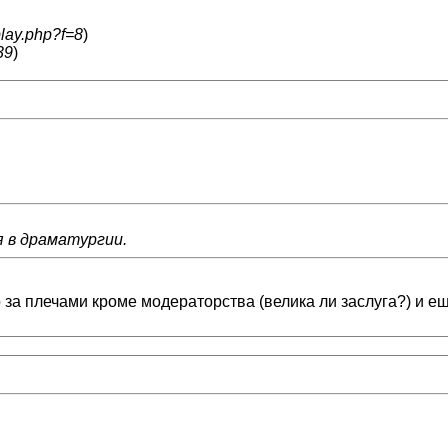
play.php?f=8
)
39
)
я в драматургии.
 за плечами кроме модераторства (велика ли заслуга?) и еще