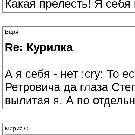
Какая прелесть! Я себя
Варя
Re: Курилка
А я себя - нет :cry: То 
Ретровича да глаза Степ
вылитая я. А по отдельн
Мария О