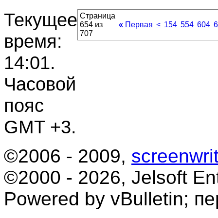
Текущее
Страница
654 из
«
Первая
<
154
554
604
6
707
время:
14:01
.
Часовой
пояс
GMT +3.
©2006 - 2009,
screenwrit
©2000 - 2026, Jelsoft Ent
Powered by vBulletin; п