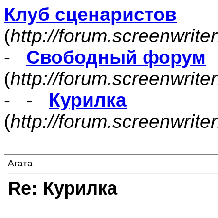
Клуб сценаристов
(
http://forum.screenwrite
-
Свободный форум
(
http://forum.screenwrite
- -
Курилка
(
http://forum.screenwrit
Агата
Re: Курилка