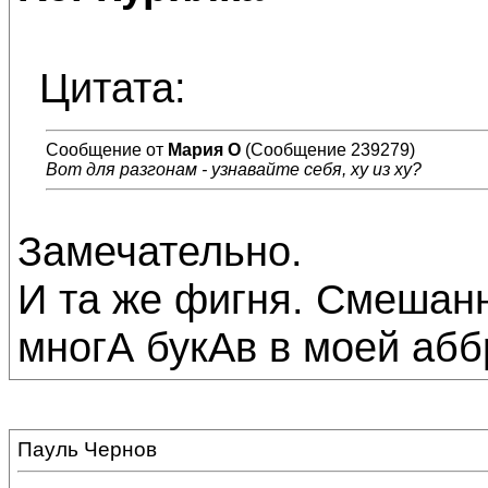
Цитата:
Сообщение от
Мария О
(Сообщение 239279)
Вот для разгонам - узнавайте себя, ху из ху?
Замечательно.
И та же фигня. Смешанн
многА букАв в моей абб
Пауль Чернов