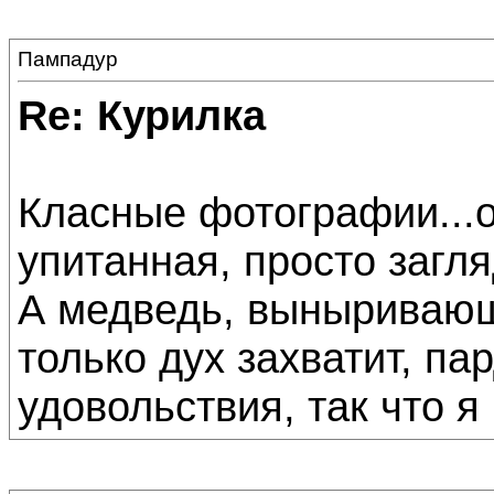
Пампадур
Re: Курилка
Класные фотографии...о
упитанная, просто загля
А медведь, выныривающи
только дух захватит, па
удовольствия, так что 