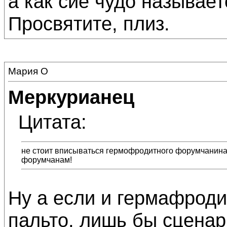
а как сиё чудо называет
Просвятите, плиз.
Мария О
Меркурианец
Цитата:
не стоит вписываться гермофродитного форумчанина..
форумчанам!
Ну а если и гермафродит
пальто, лишь бы сценар