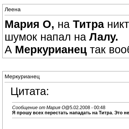
Леена
Мария О,
на
Титра
никт
шумок напал на
Лалу.
А
Меркурианец
так воо
Меркурианец
Цитата:
Сообщение от Мария О
@5.02.2008 - 00:48
Я прошу всех перестать нападать на Титра. Это н