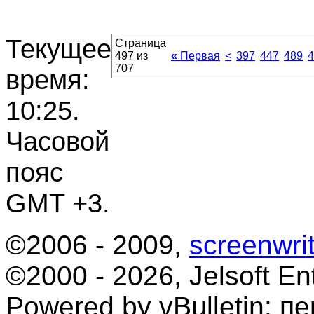
Текущее
Страница
497 из
«
Первая
<
397
447
489
4
707
время:
10:25
.
Часовой
пояс
GMT +3.
©2006 - 2009,
screenwrit
©2000 - 2026, Jelsoft Ent
Powered by vBulletin; п