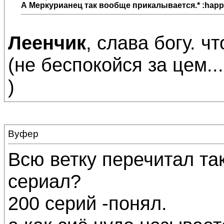
А
Меркурианец
так вообще прикалывается.* :happ
Леенчик
, слава богу. ч
(не беспокойся за цем..
)
Вуфер
Всю ветку перечитал та
сериал?
200 серий -понял.