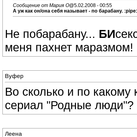
Сообщение от Мария О
@5.02.2008 - 00:55
А уж как он/она себя называет - по барабану. :pipe
Не побарабану...
БИ
сек
меня пахнет маразмом!
Вуфер
Во сколько и по какому
сериал "Родные люди"?
Леена