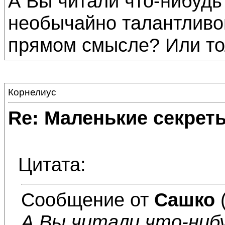
А Вы читали что-нибудь 
необычайно талантливог
прямом смысле? Или то
Корнелиус
Re: Маленькие секре
Цитата:
Сообщение от
Сашко
А Вы читали что-ниб