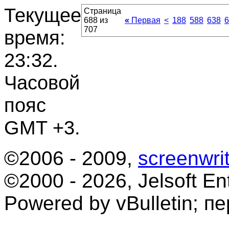
Текущее
Страница
688 из
«
Первая
<
188
588
638
6
707
время:
23:32
.
Часовой
пояс
GMT +3.
©2006 - 2009,
screenwrit
©2000 - 2026, Jelsoft Ent
Powered by vBulletin; п