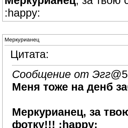
Меркурианец
, за твою
:happy:
Меркурианец
Цитата:
Сообщение от Эгг
@5.
Меня тоже на денб за
Меркурианец
, за тв
фотку!!! :happy: