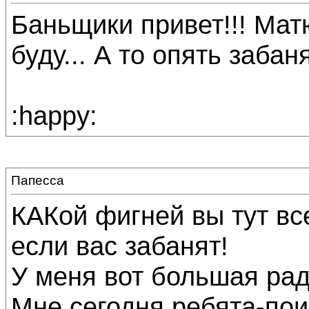
Баньщики привет!!! Мат
буду... А то опять забаня
:happy:
Папесса
КАКой фигней вы тут вс
если вас забанят!
У меня вот большая радо
Мне сегодня ребята-пои