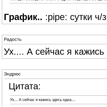
График..
:pipe: сутки ч/з
Радость
Ух.... А сейчас я кажись 
Эндрюс
Цитата:
Ух.... А сейчас я кажись здесь одна....