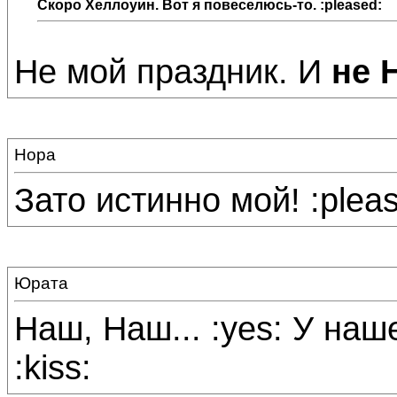
Скоро Хеллоуин. Вот я повеселюсь-то. :pleased:
Не мой праздник. И
не 
Нора
Зато истинно мой! :pleas
Юрата
Наш, Наш... :yes: У наш
:kiss: