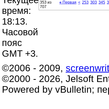
353 из
«
Первая
<
253
303
345
3
707
время:
18:13
.
Часовой
пояс
GMT +3.
©2006 - 2009,
screenwrit
©2000 - 2026, Jelsoft Ent
Powered by vBulletin; п