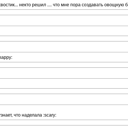
стик... некто решил .... что мне пора создавать овощную ба
happy:
нает, что наделала :scary: