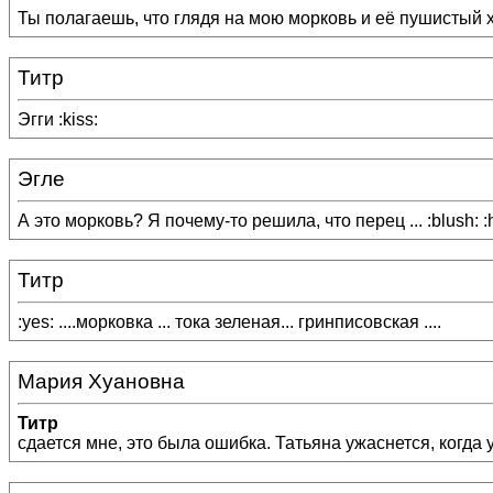
Ты полагаешь, что глядя на мою морковь и её пушистый хво
Титр
Эгги :kiss:
Эгле
А это морковь? Я почему-то решила, что перец ... :blush: :
Титр
:yes: ....морковка ... тока зеленая... гринписовская ....
Мария Хуановна
Титр
сдается мне, это была ошибка. Татьяна ужаснется, когда уз