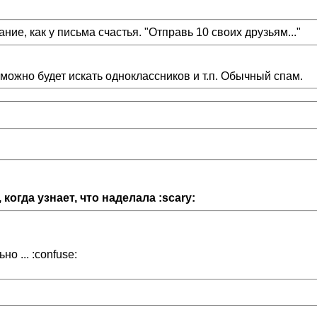
ние, как у письма счастья. "Отправь 10 своих друзьям..."
 можно будет искать одноклассников и т.п. Обычный спам.
когда узнает, что наделала :scary:
но ... :confuse: