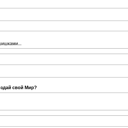
шишками...
оздай свой Мир?