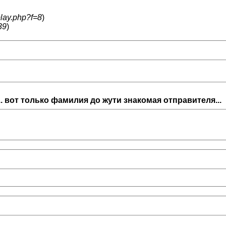
play.php?f=8
)
39
)
.. вот только фамилия до жути знакомая отправителя...