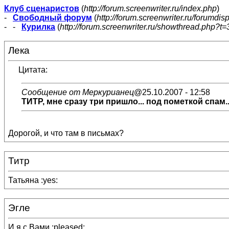
Клуб сценаристов
(
http://forum.screenwriter.ru/index.php
)
-
Свободный форум
(
http://forum.screenwriter.ru/forumdis
- -
Курилка
(
http://forum.screenwriter.ru/showthread.php?t=
Лека
Цитата:
Сообщение от Меркурианец
@25.10.2007 - 12:58
ТИТР
, мне сразу три пришло... под пометкой спам.
Дорогой, и что там в письмах?
Титр
Татьяна :yes:
Эгле
И я с Вами :pleased: