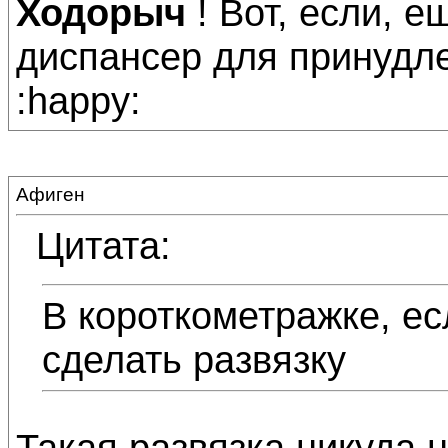
Ходорыч
! Вот, если, е
диспансер для принудл
:happy:
Афиген
Цитата:
В короткометражке, ес
сделать развязку
Такая развязка никуда н