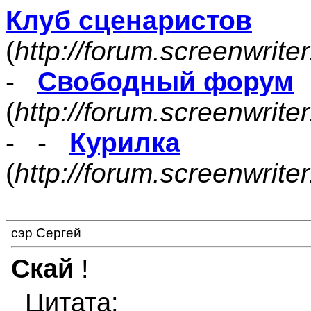
Клуб сценаристов
(
http://forum.screenwrite
-
Свободный форум
(
http://forum.screenwrite
- -
Курилка
(
http://forum.screenwrit
сэр Сергей
Скай
!
Цитата: