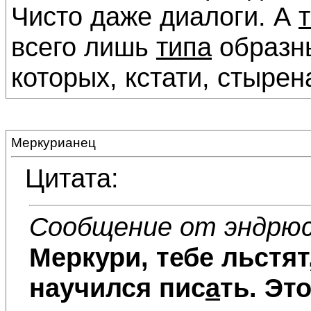
Чисто даже диалоги. А
всего лишь
типа
образны
которых, кстати, стырена
Меркурианец
Цитата:
Сообщение от эндрю
Меркури, тебе льстят,
научился пис
а
ть. Эт