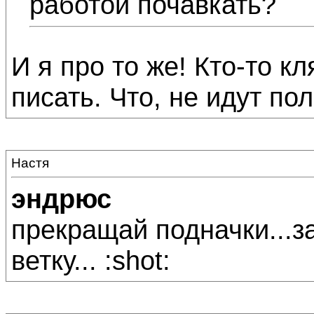
работой почавкать?
И я про то же! Кто-то 
писать. Что, не идут по
Настя
эндрюс
прекращай подначки...з
ветку... :shot: