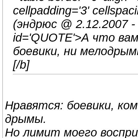
cellpadding='3' cellspac
(эндрюс @ 2.12.2007 - 
id='QUOTE'>А что ва
боевики, ни мелодрым
[/b]
Нравятся: боевики, ко
дрымы.
Но лимит моего воспри