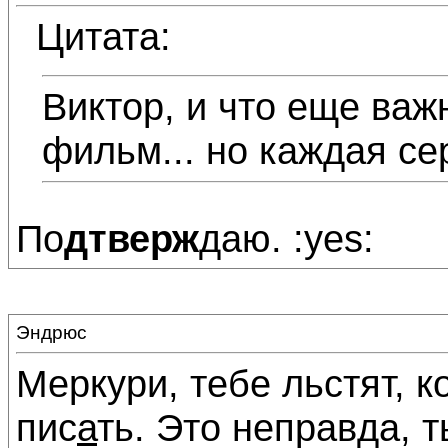
Цитата:
Виктор, и что еще важ
фильм... но каждая се
По
дтверж
даю. :yes:
Эндрюс
Меркури, тебе льстят, к
пис
а
ть. Это неправда, т