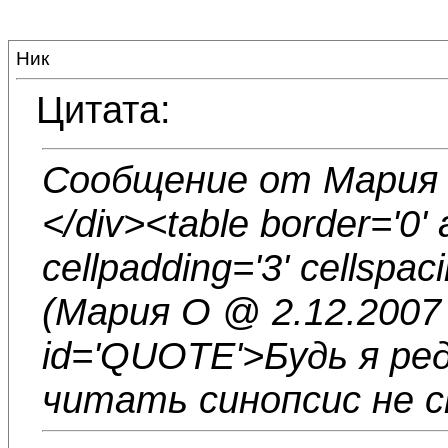
Ник
Цитата:
Сообщение от Мария О
</div><table border='0' 
cellpadding='3' cellspac
(Мария О @ 2.12.2007 -
id='QUOTE'>Будь я ре
читать синопсис не с