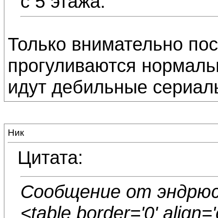
с 5 этажа.
Только внимательно пос
прогуливаются нормаль
идут дебильные сериалы
Ник
Цитата:
Сообщение от эндрюс+2
<table border='0' align=